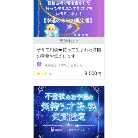
受付休止中
子育て相談❤️持って生まれた才能
の宝物お伝えします
魂鑑定士 子育てかぁちゃん！
8,000
4.8
円
(4)