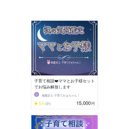
子育て相談❤️ママとお子様セット
でお悩み解放します
魂鑑定士 子育てかぁちゃん！
15,000
5.0
円
(31)