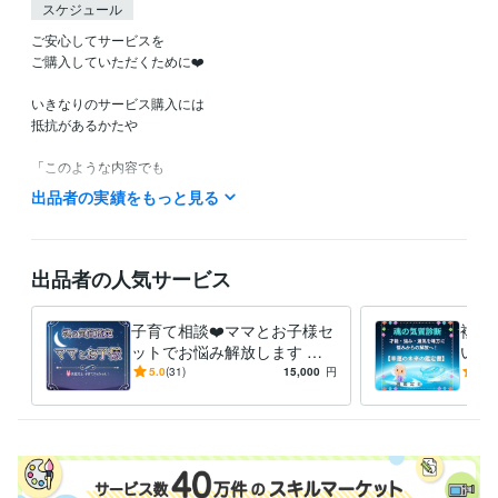
スケジュール
ご安心してサービスを

ご購入していただくために❤️

いきなりのサービス購入には

抵抗があるかたや

「このような内容でも

鑑定してもらえるのかなぁ？」など

出品者の実績をもっと見る
ご不安やご不明な点など

ありましたら

お気軽に

出品者の人気サービス
ホーム画面の「メッセージ」

のところから

子育て相談❤️ママとお子様セ
複数
お問い合わせください。

ットでお悩み解放します 親
いる
子の「魂の気質」から読み解
の気
5.0
(31)
15,000
円
5.0
こちらから

く⭐️子育ての悩み解決策！❤️
身ら
折り返し

めに
返信させていただきまして

ご不明な点などのご説明を

させていただきます❤️
