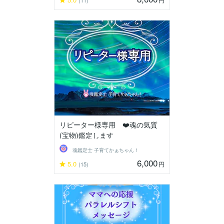
(11)
リピーター様専用 ❤️魂の気質
(宝物)鑑定します
魂鑑定士 子育てかぁちゃん！
6,000
5.0
円
(15)