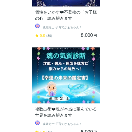
個性をいかす❤️不登校の「お子様
の心」読み解きます
魂鑑定士 子育てかぁちゃん！
8,000
5.0
円
(30)
複数占術❤️魂が本当に望んでいる
世界を読み解きます
魂鑑定士 子育てかぁちゃん！
8,000
5.0
円