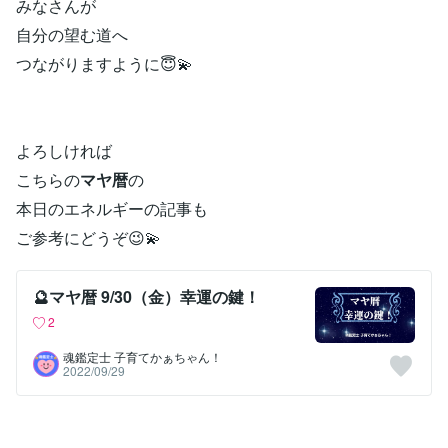
みなさんが
自分の望む道へ
つながりますように😇💫
よろしければ
こちらの
マヤ暦
の
本日のエネルギーの記事も
ご参考にどうぞ😉💫
🔮マヤ暦 9/30（金）幸運の鍵！
2
魂鑑定士 子育てかぁちゃん！
2022/09/29