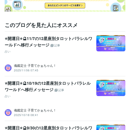
ご納得いただけましたら

サービスのご購入のお手続きを

お願いいたします(*^^*)

ご相談や鑑定を

このブログを見た人にオススメ
お受けいただいた後に

安心の波動も

⭐開運日⭐🔮11/7の12星座別タロットパラレルワ
感じていただけますよう

ールドへ移行メッセージ
鑑定書を作成しております。
記事
占い
資格・検定
社会福祉主事任用資格
取得年 : 1983年
福祉住環境コーディネーター2級
取得年 : 2005年
魂鑑定士 子育てかぁちゃん！
2025/11/06 07:45
福祉用具専門相談員
取得年 : 2004年
得意分野
⭐開運日⭐🔮10/19の12星座別タロットパラレル
悩み相談・カウンセリング
【複数占術による解決策】
【親子鑑定】
ワールドへ移行メッセージ
記事
【魂の気質から読み解く不登校の悩み相談】
【ママへの♡パラレル
占い
シフトメッセージ】
子育て相談
不登校のご相談
親子鑑定
家族の悩み
悩み相談
子育ての悩み
魂鑑定士 子育てかぁちゃん！
占い
【魂の気質から読み解く宝物(才能)鑑定】
【本来の魂に気付く
2025/10/18 08:41
ためのお手伝い♡♪】
悩み相談
魂鑑定
子育ての悩み
仕事
家族の悩み
⭐開運日⭐🔮9/30の12星座別タロットパラレルワ