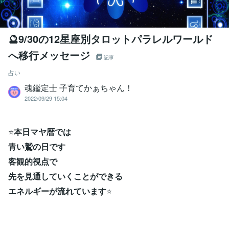
🔮9/30の12星座別タロットパラレルワールド
へ移行メッセージ
記事
占い
魂鑑定士 子育てかぁちゃん！
2022/09/29 15:04
⭐
本日マヤ暦では
青い鷲の日です
客観的視点で
先を見通していくことができる
エネルギーが流れています
⭐