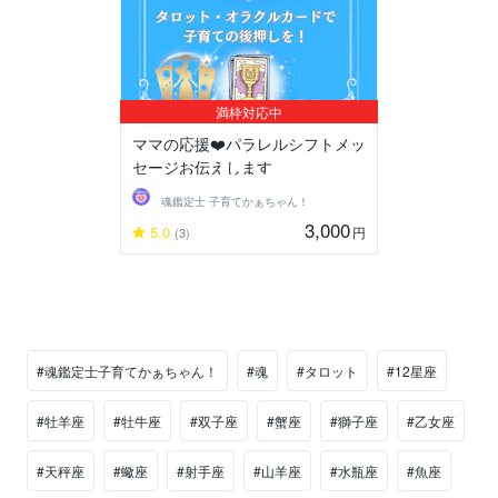
満枠対応中
ママの応援❤️パラレルシフトメッ
セージお伝えします
魂鑑定士 子育てかぁちゃん！
3,000
5.0
円
(3)
#魂鑑定士子育てかぁちゃん！
#魂
#タロット
#12星座
#牡羊座
#牡牛座
#双子座
#蟹座
#獅子座
#乙女座
#天秤座
#蠍座
#射手座
#山羊座
#水瓶座
#魚座