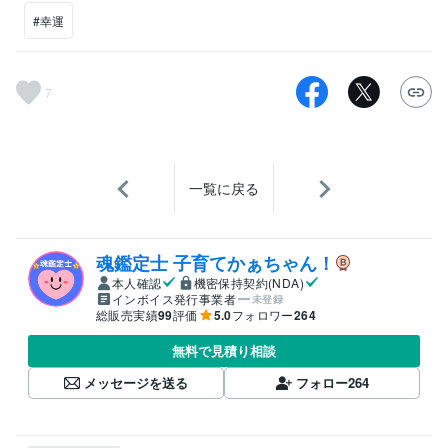
#幸運
7
一覧に戻る
魂鑑定士 子育てかぁちゃん！
本人確認
機密保持契約(NDA)
インボイス発行事業者
未登録
総販売実績
99
評価
5.0
フォロワー
264
無料で見積り相談
メッセージを送る
フォロー
264