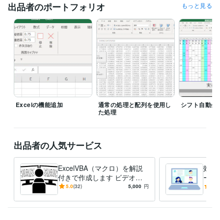
出品者のポートフォリオ
もっと見る
IT
Excelの機能追加
通常の処理と配列を使用し
シフト自動生
た処理
出品者の人気サービス
ExcelVBA（マクロ）を解説
効率
付きで作成します ビデオチ
ール
ャットでのじっくり解説
有を
5.0
(32)
5,000
円
4.8
ち合