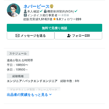
ネバーピース
本人確認
機密保持契約(NDA)
インボイス発行事業者
未登録
総販売実績
1,510
評価
5.0
フォロワー
220
無料で見積り相談
メッセージを送る
フォロー
220
スケジュール
連絡が取れる時間帯

平日：18時00〜

休日：10時00～
経験職種
エンジニア / バックエンドエンジニア
経験年数 : 8年
プログラミング言語・フレームワーク
出品者の実績をもっと見る
VBA:8年
Python:2年
得意分野
IT相談・システム開発
ExcelVBAを使用したツールの作成