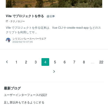
Vite でプロジェクトを作る
記事
IT・テクノロジー
Vite でプロジェクトを作る従来は、Vue CLI や create-react-app などのス
クリプトを利用してサ...
シリコンバレースーパーウエア
2022/02/10 07:05
…
1
2
3
4
5
6
7
8
22
最新ブログ
ユーザーインターフェースの設計
足し算以外もできるようにする