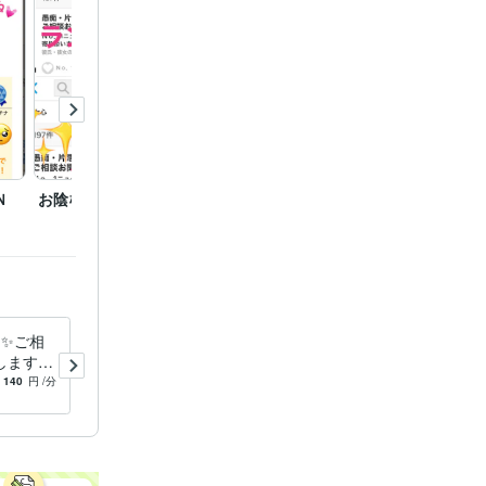
グ1位
ココ
0入り♡
お悩み
上
Ｎｏ．1ニュ
ご相談
誰に
距離恋愛
国
Ｎ
お陰様でＮｏ．1獲得✨
恋愛相談ならＮｏ．1ニュ
Ｎｏ．
ーハーフに♡
バリ解
フ✨ご相
即相談可♡愚痴・相談・ニュ
ます 1
ーハーフがお話し聞きます
♡Ｎｏ．
Ｎｏ．1ニューハーフのズバ
140
円
/分
5.0
(60)
140
円
/分
バリ言う
リお悩み相談✨一緒に乗り越
えましょ