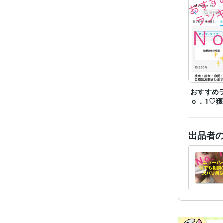
得意
おすすめ
ｏ．1♡
出品者