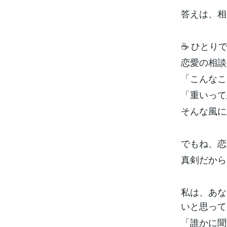
答えは、相
☕ ひとり
恋愛の相談
「こんなこ
「重いって
そんな風に
でもね、恋
真剣だから
私は、あな
いと思って
「誰かに聞