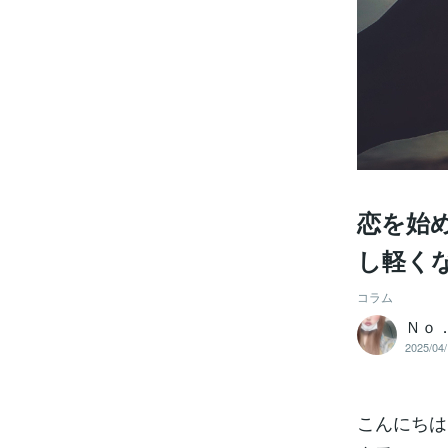
恋を始
し軽くな
コラム
Ｎｏ
2025/04/
こんにちは