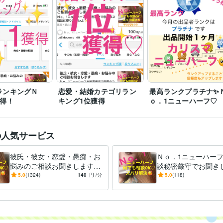
ココナラ恋愛相談ランキング1位獲得
ココナラ彼氏彼女相談ランキン
ナラ電話相談総合1位獲得
電話相談総合おすすめランキングベスト1
悩み相談・カウンセリング
悩み相談
人間関係
職場内のいざこざの
分野
司・部下のお悩み
LGBTのご相談
雑談・愚痴
お友達感覚でお話し
ーハーフのズバリお悩み相談♡
悩み
恋愛
仕事
愚痴
雑談
お話し
その他
悩み相談・カウンセリング
恋愛相談
片思いのご相談
彼氏・彼女の
も言えない恋のご相談
雑談・愚痴・お悩み
浮気・不倫のご相談
遠
ランキングＮ
恋愛・結婚カテゴリラン
最高ランクプラチナ✨
際恋愛
Ｎｏ．1ニューハーフがそっと心に寄り添い
獲得！
キング1位獲得
ｏ．1ニューハーフ♡
恋愛
片思い
彼氏
彼女
夫
妻
夫婦
結婚
愚痴
その他
の人気サービス
彼氏・彼女・恋愛・愚痴・お
Ｎｏ．1ニューハー
悩みのご相談お聞きします
談秘密厳守でお聞きし
Ｎｏ．1ニューハーフが秘密
分から♡大歓迎よお
5.0
(1324)
140
円
/分
5.0
(118)
厳守で恋愛のご相談に寄り添
1ニューハーフがズ
うわよ✨
わよ✨