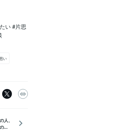
たい #片思
談
片思い
あの人、
...