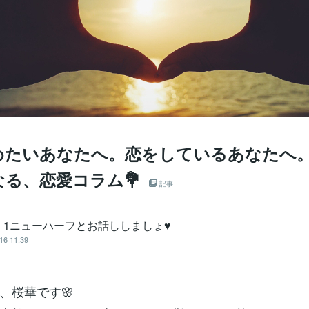
めたいあなたへ。恋をしているあなたへ
る、恋愛コラム💐
記事
．1ニューハーフとお話ししましょ♥
16 11:39
、桜華です🌸