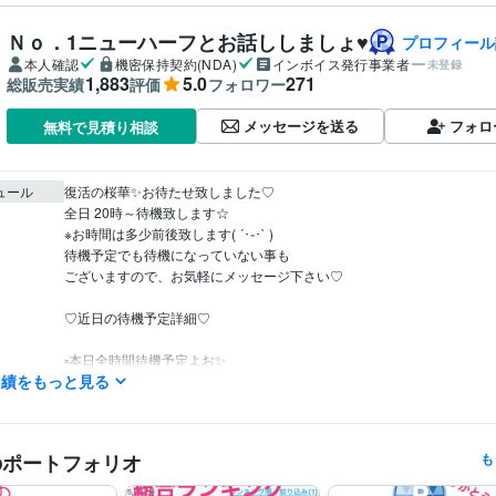
Ｎｏ．1ニューハーフとお話ししましょ♥
プロフィール
本人確認
機密保持契約(NDA)
インボイス発行事業者
未登録
1,883
5.0
271
総販売実績
評価
フォロワー
メッセージを送る
フォロ
無料で見積り相談
ュール
復活の桜華✨お待たせ致しました♡

全日 20時～待機致します☆

※お時間は多少前後致します( ´･֊･` )

待機予定でも待機になっていない事も

ございますので、お気軽にメッセージ下さい♡

♡近日の待機予定詳細♡

▫️本日全時間待機予定よお✨

実績をもっと見る
他のお時間もメッセージを頂けましたら、

ご対応致しますのでお気軽にお問い合わせ下さい⌣̈⃝

のポートフォリオ
も
是非皆様のお話をお聞かせくださいませね✨
ココナラ出品１ヶ月プラチナランク獲得
ココナラ恋愛相談ランキング
歴