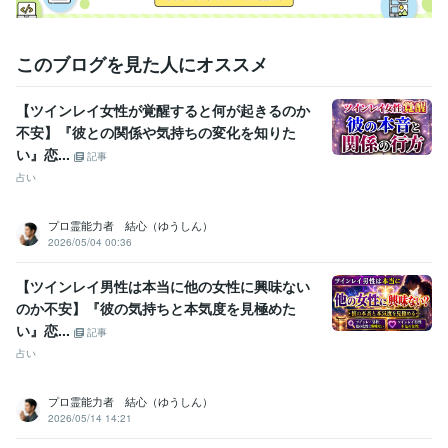
このブログを見た人にオススメ
【ツインレイ女性が覚醒すると何が起きるのか
不安】『彼との関係や気持ちの変化を知りた
い』恋...
記事
占い
プロ霊能力者 結心（ゆうしん）
2026/05/04 00:36
【ツインレイ男性は本当に他の女性に興味ない
のか不安】『彼の気持ちと本気度を見極めた
い』恋...
記事
占い
プロ霊能力者 結心（ゆうしん）
2026/05/14 14:21