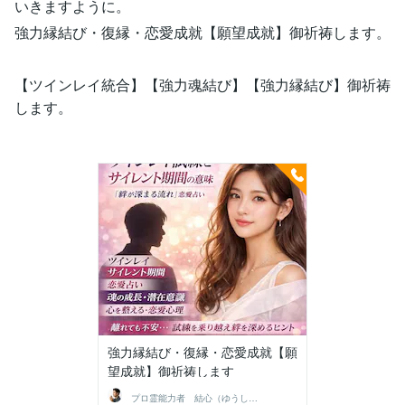
いきますように。
強力縁結び・復縁・恋愛成就【願望成就】御祈祷します。
【ツインレイ統合】【強力魂結び】【強力縁結び】御祈祷
します。
強力縁結び・復縁・恋愛成就【願
望成就】御祈祷します
プロ霊能力者 結心（ゆうしん）