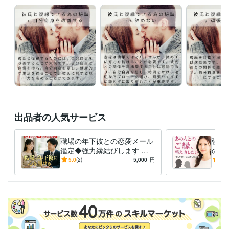
※ご予約について※

他媒体での鑑定との兼ね合いにより、現在は予約フォームからの受付を
行っておりません。

【御祈祷希望の方へ】

「いいね」や「お気に入り登録」をしていただけると励みになります。

お気に入り登録をしていただくことで、次回の待機情報を受け取りやす
得意分野
出品者の人気サービス
占い
縁結び、御祈祷、御祈願、恋愛成就
可能な占術
鑑定スタイ
ル、本名、生年月日不要です。
恋愛・片思いによる進め方時期・縁
職場の年下彼との恋愛メール
強制
結び
鑑定◆強力縁結びします 社
の願
恋愛
不倫
浮気
人生
カウンセリング
初心者
占い
復縁
仕事
経営
内恋愛・年下男性への片思い
【彼
5.0
(2)
5,000
円
-
(1)
悩み相談・カウンセリング
恋愛、不倫、浮気等の相談、転職の相談
を霊視鑑定・強力縁結びご祈
視で
人間関係、自己肯定感、メンタル、恋愛など
祷
きま
恋愛
不倫
浮気
復縁
片思い
カウンセリング
初心者
占い
結婚
再婚