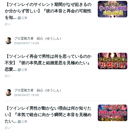
【ツインレイのサイレント期間がなぜ起きるの
か分からず苦しい】『彼の本音と再会の可能性
を知...
記事
占い
プロ霊能力者 結心（ゆうしん）
2026/05/07 14:29
【ツインレイ再会で男性は何を思っているのか
不安】『彼の本気度と結婚意思を見極めたい』
恋愛...
記事
占い
プロ霊能力者 結心（ゆうしん）
2026/04/27 19:55
【ツインレイ男性が動かない理由は何か知りた
い】『本気で統合に向かう瞬間と本音を見極め
たい...
記事
占い