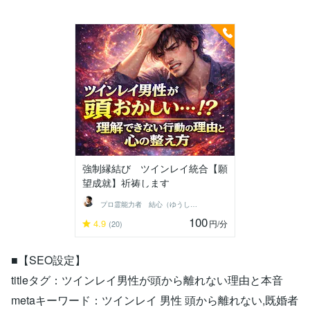
強制縁結び ツインレイ統合【願
望成就】祈祷します
プロ霊能力者 結心（ゆうしん）
100
4.9
円
/分
(20)
■【SEO設定】
titleタグ：ツインレイ男性が頭から離れない理由と本音
metaキーワード：ツインレイ 男性 頭から離れない,既婚者