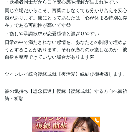
・既婚者同士だからこそ安心感や理解が生まれやすい
同じ立場だからこそ、言葉にしなくても分かり合える安心
感があります。彼にとってあなたは「心が休まる特別な存
在」である可能性が高いです😌
・癒しや承認欲求が恋愛感情と混ざりやすい
日常の中で満たされない感情を、あなたとの関係で埋めよ
うとすることがあります。それが恋なのか癒しなのか、彼
自身も整理できていない場合があります💭
ツインレイ統合復縁成就【復活愛】縁結び御祈祷します。
彼の気持ち【思念伝達】復縁【復縁成就】する方向へ御祈
祷・祈願