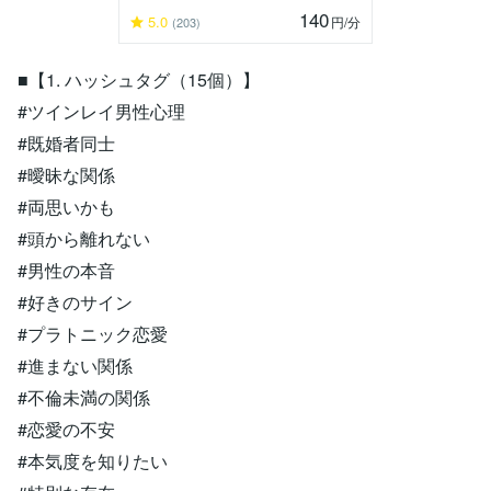
140
5.0
円
/分
(203)
■【1. ハッシュタグ（15個）】
#ツインレイ男性心理
#既婚者同士
#曖昧な関係
#両思いかも
#頭から離れない
#男性の本音
#好きのサイン
#プラトニック恋愛
#進まない関係
#不倫未満の関係
#恋愛の不安
#本気度を知りたい