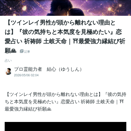
【ツインレイ男性が頭から離れない理由と
は】『彼の気持ちと本気度を見極めたい』恋
愛占い 祈祷師 土岐天命｜⛩️最愛強力縁結び祈
願🙏
記事
占い
プロ霊能力者 結心（ゆうしん）
2026/05/06 02:04
【ツインレイ男性が頭から離れない理由とは】『彼の気持
ちと本気度を見極めたい』恋愛占い 祈祷師 土岐天命｜⛩️
最愛強力縁結び祈願🙏