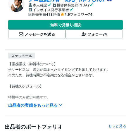
本人確認
機密保持契約(NDA)
インボイス発行事業者
総販売実績
418
評価
4.9
フォロワー
74
無料で見積り相談
メッセージを送る
フォロー
74
スケジュール
【霊感霊視・御祈祷について】

当サービスは、霊力が高まったタイミングで対応しております。

そのため、待機時間は不定期になる場合がございます。

【待機スケジュール】

待機中のみ鑑定可能です。

【霊視鑑定】【電話占い】

出品者の実績をもっと見る
夕夜 16時～20時

深夜 23時～24時

早朝   1時～8時

出品者のポートフォリオ
もっと見る
電話出品が「待機中」の際には、すぐに対応可能です。
