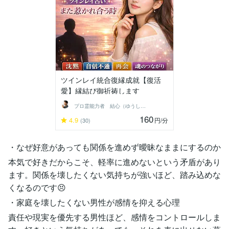
ツインレイ統合復縁成就【復活
愛】縁結び御祈祷します
プロ霊能力者 結心（ゆうしん）
160
4.9
円
/分
(30)
・なぜ好意があっても関係を進めず曖昧なままにするのか
本気で好きだからこそ、軽率に進めないという矛盾があり
ます。関係を壊したくない気持ちが強いほど、踏み込めな
くなるのです😣
・家庭を壊したくない男性が感情を抑える心理
責任や現実を優先する男性ほど、感情をコントロールしま