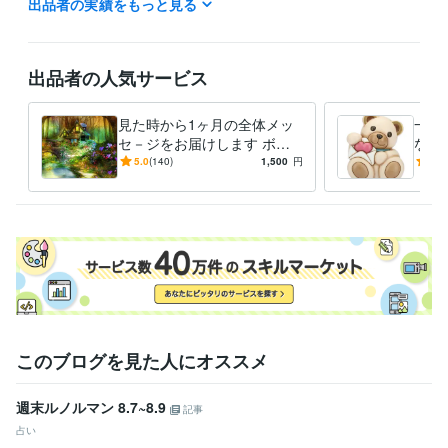
出品者の実績をもっと見る
☆海外からになりますので、こちらの長期休暇が時々発生する事をご理
解下さい。

☆おひねり等がある場合は、先にお支払いの前にメッセージをお願い致
します。
出品者の人気サービス
ビジネス・クリエイティブツール
CapCut:1年
InShot:5年
Canva:3年
見た時から1ヶ月の全体メッ
一年
セ－ジをお届けします ボリ
なた
得意分野
ュームたっぷりの内容とカー
素敵
5.0
(140)
1,500
円
5.0
占い
オラクルカードリーディング
ドでお届け致します☆
から
下さ
語学力
英語
日常会話レベル
このブログを見た人にオススメ
週末ルノルマン 8.7~8.9
記事
占い