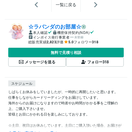
一覧に戻る
☆ラバンダのお部屋☆
本人確認
機密保持契約(NDA)
インボイス発行事業者
未登録
総販売実績
2,823
評価
5.0
フォロワー
318
無料で見積り相談
メッセージを送る
フォロー
318
スケジュール
しばらくお休みをしていましたが、一時的に再開したいと思います。

仕事をしながらカードリーディングをお届けしています。

海外からのお届けになりますので時差やお時間がかかる事をご理解の
上、ご購入下さいませ。

皆様とお目にかかれる日を楽しみにしております。

☆土日、祝日はお休みしています。土日にご購入頂いた場合、お届けが
月曜日になる事をご理解下さい。
