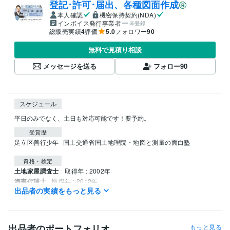
登記･許可･届出、各種図面作成
本人確認
機密保持契約(NDA)
インボイス発行事業者
未登録
総販売実績
4
評価
5.0
フォロワー
90
無料で見積り相談
メッセージを送る
フォロー
90
スケジュール
平日のみでなく、土日も対応可能です！要予約。
受賞歴
足立区善行少年
国土交通省国土地理院・地図と測量の面白塾
資格・検定
土地家屋調査士
取得年 : 2002年
海事代理士
取得年 : 2012年
出品者の実績をもっと見る
宅地建物取引士
取得年 : 1995年
FP技能士
取得年 : 2006年
１級船舶免許＜小型船舶操縦士＞
取得年 : 2013年
損害保険代理店上級資格
取得年 : 1997年
出品者のポートフォリオ
もっと見る