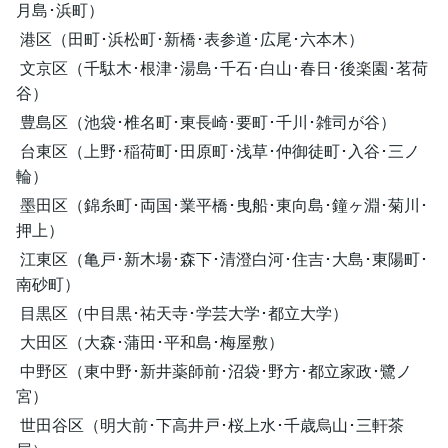
月島･浜町）
港区（田町･浜松町･新橋･表参道･広尾･六本木）
文京区（千駄木･根津･湯島･千石･白山･春日･後楽園･茗荷
谷）
豊島区（池袋･椎名町･東長崎･要町･千川･雑司が谷）
台東区（上野･稲荷町･田原町･浅草･仲御徒町･入谷･三ノ
輪）
墨田区（錦糸町･両国･業平橋･曳船･東向島･鐘ヶ淵･菊川･
押上）
江東区（亀戸･新木場･森下･清澄白河･住吉･大島･東陽町･
南砂町）
目黒区（中目黒･祐天寺･学芸大学･都立大学）
大田区（大森･蒲田･平和島･梅屋敷）
中野区（東中野･新井薬師前･沼袋･野方･都立家政･鷺ノ
宮）
世田谷区（明大前･下高井戸･桜上水･千歳烏山･三軒茶