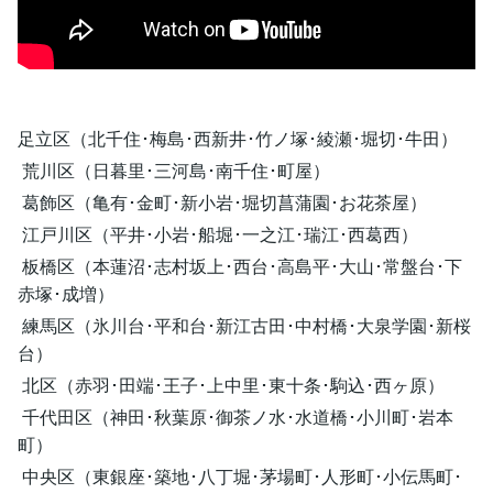
足立区（北千住･梅島･西新井･竹ノ塚･綾瀬･堀切･牛田）
荒川区（日暮里･三河島･南千住･町屋）
葛飾区（亀有･金町･新小岩･堀切菖蒲園･お花茶屋）
江戸川区（平井･小岩･船堀･一之江･瑞江･西葛西）
板橋区（本蓮沼･志村坂上･西台･高島平･大山･常盤台･下
赤塚･成増）
練馬区（氷川台･平和台･新江古田･中村橋･大泉学園･新桜
台）
北区（赤羽･田端･王子･上中里･東十条･駒込･西ヶ原）
千代田区（神田･秋葉原･御茶ノ水･水道橋･小川町･岩本
町）
中央区（東銀座･築地･八丁堀･茅場町･人形町･小伝馬町･