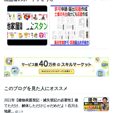
得意分野
ビジネス代行・事務代行
登記･許可･届出、各種図面作成 
建物表題登記、図面
このブログを見た人にオススメ
川口市【建物表題登記・滅失登記の必要性】建
てただけ、解体しただけじゃだめだよ！石川土
地家...
記事