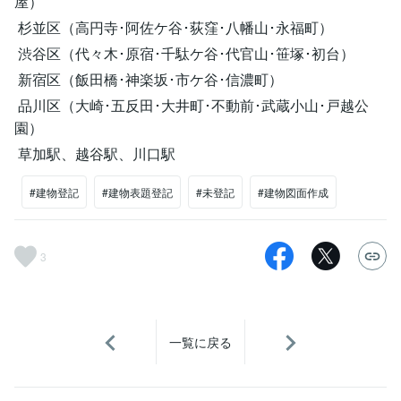
屋）
杉並区（高円寺･阿佐ケ谷･荻窪･八幡山･永福町）
渋谷区（代々木･原宿･千駄ケ谷･代官山･笹塚･初台）
新宿区（飯田橋･神楽坂･市ケ谷･信濃町）
品川区（大崎･五反田･大井町･不動前･武蔵小山･戸越公
園）
草加駅、越谷駅、川口駅
#建物登記
#建物表題登記
#未登記
#建物図面作成
3
一覧に戻る