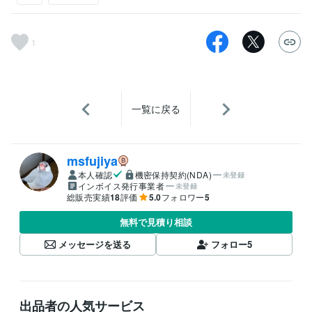
1
一覧に戻る
msfujiya
本人確認
機密保持契約(NDA)
未登録
インボイス発行事業者
未登録
総販売実績
18
評価
5.0
フォロワー
5
無料で見積り相談
メッセージを送る
フォロー
5
出品者の人気サービス