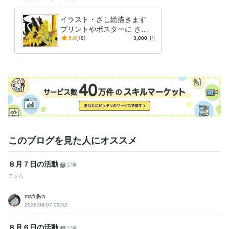
イラスト・さし絵描きます
プリントやポスターに さし
絵イラストを添えるお手伝い
5.0
(18)
3,000
円
します。
このブログを見た人にオススメ
８月７日の活動
記事
コラム
msfujiya
2026/08/07 03:42
８月６日の活動
記事