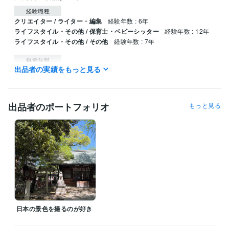
経験職種
クリエイター / ライター・編集
経験年数 : 6年
ライフスタイル・その他 / 保育士・ベビーシッター
経験年数 : 12年
ライフスタイル・その他 / その他
経験年数 : 7年
得意分野
出品者の実績をもっと見る
悩み相談・カウンセリング
恋愛から子育て
シナリオ
音楽制作・ナレーション
声のお仕事
出品者のポートフォリオ
もっと見る
語学力
英語
日常会話レベル
日本の景色を撮るのが好き