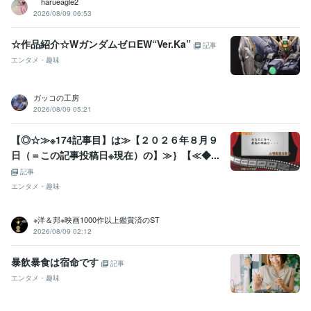
harueagle2
2026/08/09 06:53
☆作品紹介☆WガンダムゼロEW“Ver.Ka”
記事
エンタメ・趣味
ガッコの工房
2026/08/09 05:21
【◎☆≫※174記事目】は≫【２０２６年８月９
日（＝この記事投稿日※現在）の】≫｝【≪◆...
記事
エンタメ・趣味
※洋＆邦※映画1000作以上鑑賞済のST
2026/08/09 02:12
暴飲暴食は宿命です
記事
エンタメ・趣味