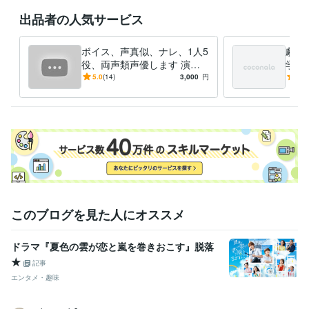
出品者の人気サービス
ボイス、声真似、ナレ、1人5
劇の
役、両声類声優します 演じ
学芸
分け子どもから老人少年声が
を作
5.0
(14)
3,000
円
5.0
出せます！聞いてみません
か？
このブログを見た人にオススメ
ドラマ『夏色の雲が恋と嵐を巻きおこす』脱落
★
記事
エンタメ・趣味