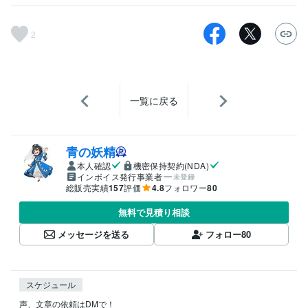
2
一覧に戻る
青の妖精
本人確認
機密保持契約(NDA)
インボイス発行事業者
未登録
総販売実績
157
評価
4.8
フォロワー
80
無料で見積り相談
メッセージを送る
フォロー
80
スケジュール
声、文章の依頼はDMで！