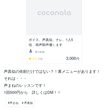
ボイス、声真似、ナレ、1人5
役、両声類声優します
青の妖精
3,000
5.0
円
(14)
声真似の依頼だけではない？！裏メニューがあります！
それは・・・
声まねのレッスンです！
1回500円から 詳しくはDM！！
#声まね ＃声真似