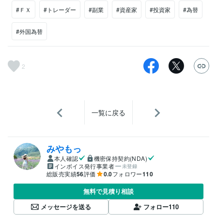
#ＦＸ
#トレーダー
#副業
#資産家
#投資家
#為替
#外国為替
2
一覧に戻る
みやもっ
本人確認
機密保持契約(NDA)
インボイス発行事業者
未登録
総販売実績
56
評価
0.0
フォロワー
110
無料で見積り相談
メッセージを送る
フォロー
110