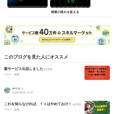
ビジネス・クリエイティブツール
WordPress:4年
Excel:10年
Google スプレッドシート:3年
相場の流れを捉える
得意分野
資産運用・副業の相談
知識、技術、副業、投資、マネー、FX
コンサル
副業
FX
マネー
投資
手法
技術
資産運用・副業の相談
外国為替の具体的な売買、パターン集など
このブログを見た人にオススメ
新サービス出品しました
告知
マネー・副業
みやもっ
2025/09/02 12:37
これを知らなければ、ｆｘはやめておけ！
告知
マネー・副業