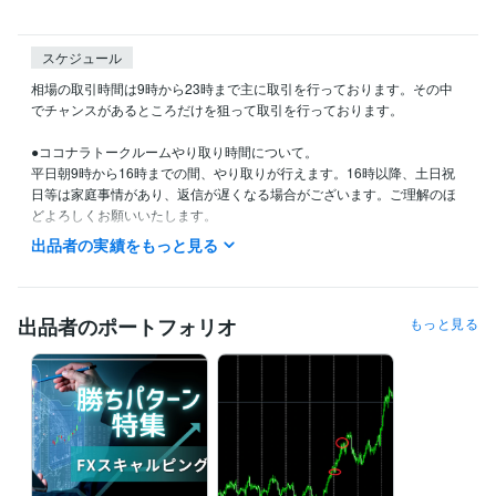
スケジュール
相場の取引時間は9時から23時まで主に取引を行っております。その中
でチャンスがあるところだけを狙って取引を行っております。

●ココナラトークルームやり取り時間について。

平日朝9時から16時までの間、やり取りが行えます。16時以降、土日祝
日等は家庭事情があり、返信が遅くなる場合がございます。ご理解のほ
どよろしくお願いいたします。

2026年５月現在、マンツーマン指導の需要拡大につき、対応が難しい傾
出品者の実績をもっと見る
向にありますが、今後枠を縮小して行う予定です。申し訳ありませんが
経験職種
出品者のポートフォリオ
もっと見る
経営・マネジメント / 経営企画・経営戦略
経験年数 : 5年
経営・マネジメント / 事業企画・事業開発
経験年数 : 10年
管理 / 経理
経験年数 : 3年
管理 / 管理会計
経験年数 : 3年
受賞歴
地元の金融リテラシー講座開講
金融リテラシー講座
金融投資リテラ
シー講座