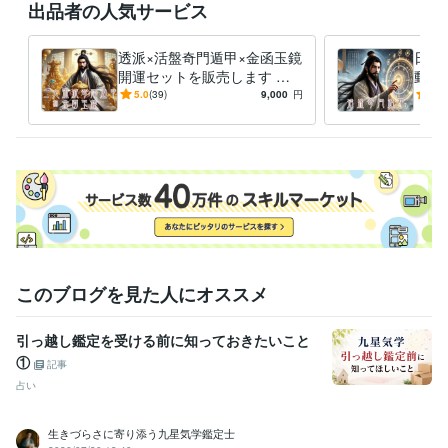
出品者の人気サービス
透派×活盤奇門遁甲×金函玉鏡
日帰
開運セットを販売します 三
動で
大方位術6ヵ月分のデータを
奇門
5.0
(39)
9,000
円
5.0
提供！
ーを
このブログを見た人にオススメ
引っ越し鑑定を受ける前に知っておきたいこと
①
記事
占い
生きづらさに寄り添う九星気学鑑定士