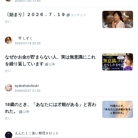
2026/07/30 13:40
〔始まり〕２０２６．７．１９
コンテンツ
占い
雫 しずく
2026/07/19 22:55
なぜかお金が貯まらない人、実は無意識にこれ
を繰り返しています
記事
占い
ayakahukutsuki
2026/05/27 01:22
18歳のとき、「あなたには才能がある」と言わ
れた。
記事
占い
えんたく｜迷い整理タロット
2026/05/19 11:32