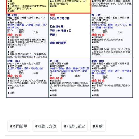
#奇門遁甲
#引越し方位
#引越し鑑定
#月盤