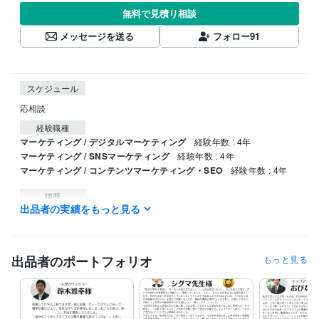
無料で見積り相談
メッセージを送る
フォロー
91
スケジュール
応相談
経験職種
マーケティング / デジタルマーケティング
経験年数 : 4年
マーケティング / SNSマーケティング
経験年数 : 4年
マーケティング / コンテンツマーケティング・SEO
経験年数 : 4年
職歴
出品者の実績をもっと見る
Bluepoint Info Marketing
2020年5月 ~ 現在
カナダの某ランドオペレーター
2014年3月 ~ 2017年3月
某大手旅行会社の現地支店
2011年8月 ~ 2013年9月
某大手旅行会社の現地支店
2010年6月 ~ 2011年8月
出品者のポートフォリオ
もっと見る
得意分野
資産運用・副業の相談
ブログ
ポッドキャスト
電子書籍出版
オー
ディオブック出版
Udemy講師