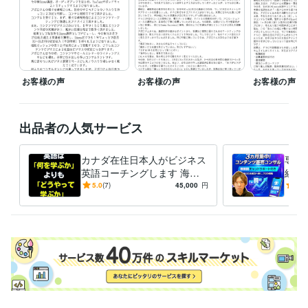
ネットビジネス
コンテンツ
ブログ
ポッドキャスト
コンテンツビジネス
電子書籍出版
kindle出版
コンテンツ販売
YouTube
Webマーケティング
ライティング・翻訳
英語・英会話
英語
語学力
お客様の声
お客様の声
お客様の声
英語
ビジネスレベル
出品者の人気サービス
カナダ在住日本人がビジネス
専門
英語コーチングします 海外
組み
３か国で10年以上就労経験。
ライ
5.0
(7)
45,000
円
5.0
ビジネスマン、起業家向け
チナ