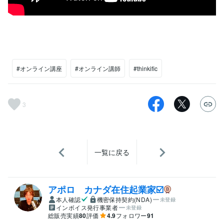
#オンライン講座
#オンライン講師
#thinkific
3
一覧に戻る
アポロ カナダ在住起業家☑️
本人確認
機密保持契約(NDA)
未登録
インボイス発行事業者
未登録
総販売実績
80
評価
4.9
フォロワー
91