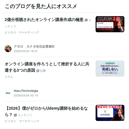
このブログを見た人にオススメ
2億分視聴されたオンライン講座作成の極意
コ
ンテンツ
ビジネス・マーケティング
アポロ カナダ在住起業家☑️
2026/03/30 16:31
オンライン講座を作ろうとして挫折する人に共
通する3つの原因
記事
コラム
NasuTechnologia
2026/03/24 00:19
【2026】僕がゼロからUdemy講師を始めるな
ら？
コンテンツ
ビジネス・マーケティング