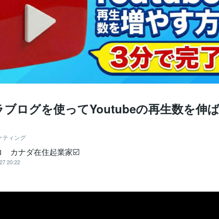
ブログを使ってYoutubeの再生数を伸
ケティング
ロ カナダ在住起業家☑️
27 20:22