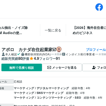
カル抽出・ノイズ除
【2026】海外在住者
一覧に戻る
 Audioの使...
めのビジネス
アポロ カナダ在住起業家☑️
プロフィール
本人確認
機密保持契約(NDA)
インボイス発行事業者
未登録
未登
80
4.9
91
総販売実績
評価
フォロワー
メッセージを送る
フォ
無料で見積り相談
ュール
応相談
マーケティング / デジタルマーケティング
経験年数 : 4年
職種
マーケティング / SNSマーケティング
経験年数 : 4年
マーケティング / コンテンツマーケティング・SEO
経験年数 : 4年
2020年5月 ~ 現在