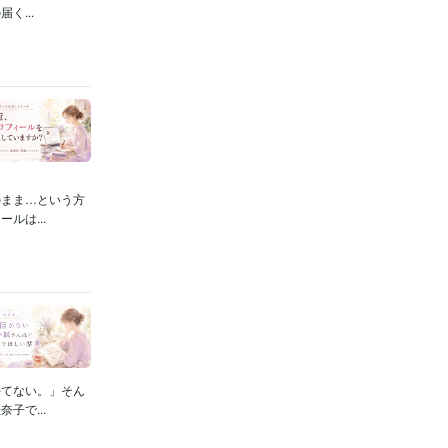
...
のまま…という方
ルは...
持てない。」そん
子で...