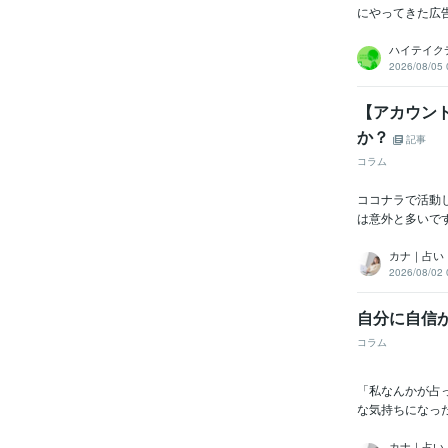
にやってきた広
ハイテイク
2026/08/05 
【アカウン
か？
記事
コラム
ココナラで活動
は意外と多いで
カナ｜占い
2026/08/02 
自分に自信
コラム
「私なんかが占
な気持ちになっ
カナ｜占い