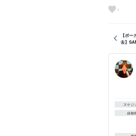
4
【ボー
去】SAM
スケジ
経験