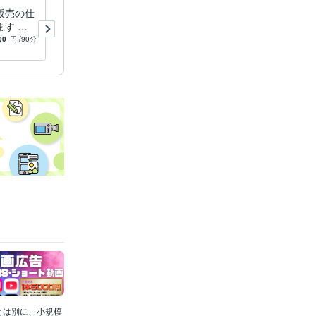
販売の仕
Kindle電子書籍で上位表示取
す ク
る㊙方法教えます 107ページ
ナラプラ
の電子書籍をもれなくプレゼ
00
円
/90分
4.9
(23)
2,000
円
！
ントします！
とは別に、小規模