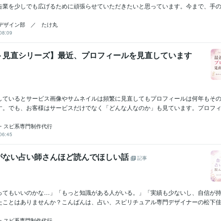
告業を少しでも広げるために頑張らせていただきたいと思っています。今まで、手の届く
デザイン部 ／ たけ丸
08:09
ト見直シリーズ】最近、プロフィールを見直しています
しているとサービス画像やサムネイルは頻繁に見直してもプロフィールは何年もそ
す。でも、お客様はサービスだけでなく「どんな人なのか」も見ています。プロフィー
・スピ系専門制作代行
06:45
がない占い師さんほど読んでほしい話
記事
ってもいいのかな…」「もっと知識がある人がいる。」「実績も少ないし、自信が
たことはありませんか？こんばんは、占い、スピリチュアル専門デザイナーの松下佳奈
・スピ系専門制作代行