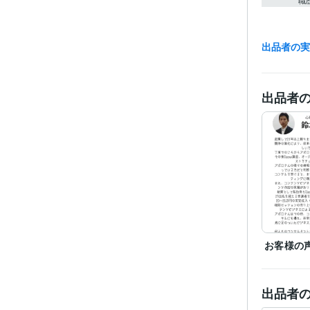
職
出品者の
得意
出品者
語学
お客様の
出品者