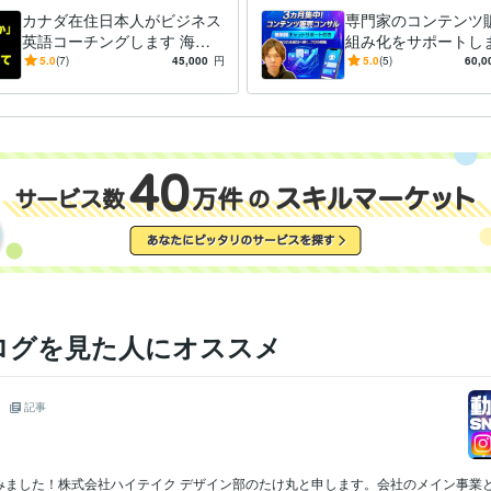
カナダ在住日本人がビジネス
専門家のコンテンツ
英語コーチングします 海外
組み化をサポートしま
３か国で10年以上就労経験。
ライアントからココ
5.0
(7)
45,000
円
5.0
(5)
60,0
ビジネスマン、起業家向け
チナランカーを輩出
ログを見た人にオススメ
！
記事
みました！株式会社ハイテイク デザイン部のたけ丸と申します。会社のメイン事業