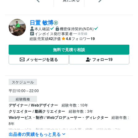
日置 敏博
本人確認
機密保持契約(NDA)
インボイス発行事業者
未登録
総販売実績
42
評価
4.6
フォロワー
19
無料で見積り相談
メッセージを送る
フォロー
19
スケジュール
平日10:00～22:00
経験職種
デザイナー / Webデザイナー
経験年数 : 10年
クリエイター / 動画クリエイター
経験年数 : 3年
Webサービス・制作 / Webプロデューサー・ディレクター
経験年数 :
8年
Webサービス・制作 / Webコンテンツ企画・編集
経験年数 : 7年
出品者の実績をもっと見る
営業 / 個人営業
経験年数 : 20年