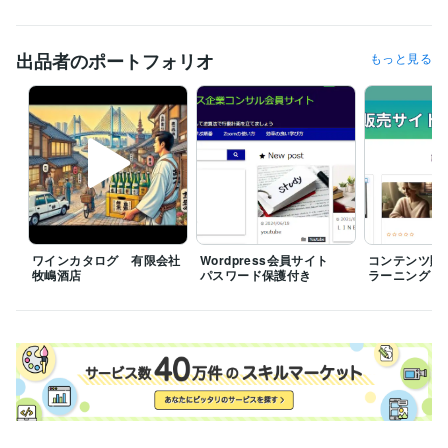
職歴
錦屋インターネット
2018年1月 ~ 現在
出品者のポートフォリオ
もっと見る
受賞歴
無
資格・検定
第二種電気工事士
取得年 : 2019年
販売士
取得年 : 2007年
プログラミング言語・フレームワーク
HTML:20年
MySQL:5年
ワインカタログ 有限会社
Wordpress会員サイト
コンテンツ販
ビジネス・クリエイティブツール
牧嶋酒店
パスワード保護付き
ラーニング
WordPress:20年
ペライチ:5年
JIMDO:10年
Excel:20年
Google スプレッドシート:5年
Google スライド:5年
Google ドキュメント:5年
PowerPoint:10年
Word:20年
カラーミーショップ:5年
弥生会計:2年
Google Analytics:3年
ChatGPT:1年
Bard:0年
DALL-E:0年
PowerDirector:3年
ゆっくりMovieMaker:0年
Vrew:1年
Canva:3年
Audacity:5年
その他ツール