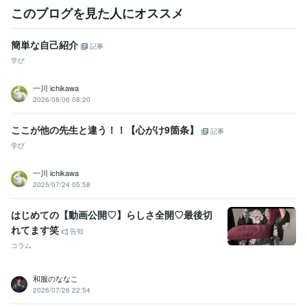
CapCut:1年
このブログを見た人にオススメ
得意分野
ビジネス代行・事務代行
画像・動画・WEBページ作成
簡単な自己紹介
記事
ビジネス・コンサル
Webマーケティング
プロデューサー
学び
一川 ichikawa
2026/08/06 08:20
ここが他の先生と違う！！【心がけ9箇条】
記事
学び
一川 ichikawa
2025/07/24 05:58
はじめての【動画公開♡】らしさ全開♡最後切
れてます笑
告知
コラム
和服のななこ
2026/07/26 22:54