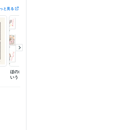
っと見る
プロジェク
ほのぼの子どもとわいわ
二十四節気「春分」
防災う
年
Canva:0年
いうさぎ
合成加工、切