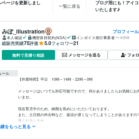
ルページを更新しまし
ブログ用にも！アイコ
一覧に戻る
いたします♪
みぽ_illustration
プロフィール
本人確認
機密保持契約(NDA)
インボイス発行事業者
未登録
75
5.0
21
総販売実績
評価
フォロワー
メッセージを送る
フォ
無料で見積り相談
ュール
【作業時間】平日　10時～14時・22時～0時

メッセージはいつでも対応可能ですので、何かありましたらお気軽にお
いませ。

現在育児中のため、納期を長めにいただいております。

また、土日祝の外出時など、返信が遅くなってしまうことがありますの
承くださいませ。

実績をもっと見る
深夜・早朝にメッセージのお返事をする場合がございますので、通知音
などいらっしゃいましたら、事前にお申し付けください。
