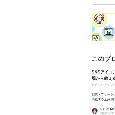
このブ
SNSアイ
場から教え
デザイン・イラスト
副業・フリーラ
掲載する全身似
りも＠SNS
2026/04/23 