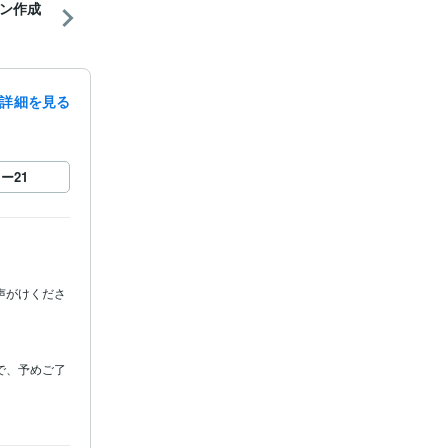
ン作成
詳細を見る
ロー
21
声がけくださ
で、予めご了
が気になる方