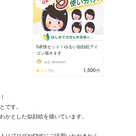
5表情セット！ゆるい似顔絵アイ
コン描きます
みぽ_illustration
1,500
5.0
円
(71)
！
とです。
わかとした似顔絵を描いています。
よりブログやSNSにご活用いただきたく