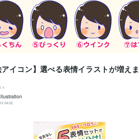
絵アイコン】選べる表情イラストが増え
スト
lustration
10 04:02