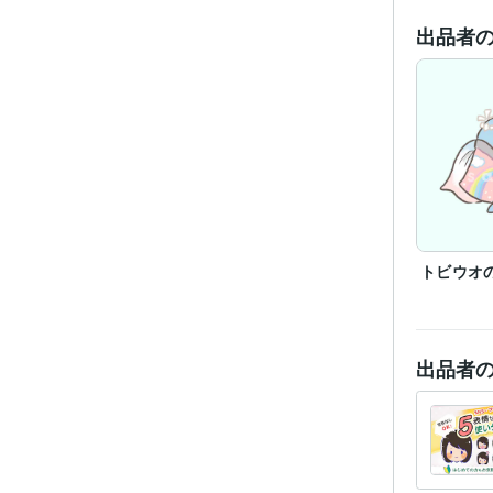
出品者
経験
受賞
資格・
ビジネス・
ティブ
トビウオ
得意
出品者