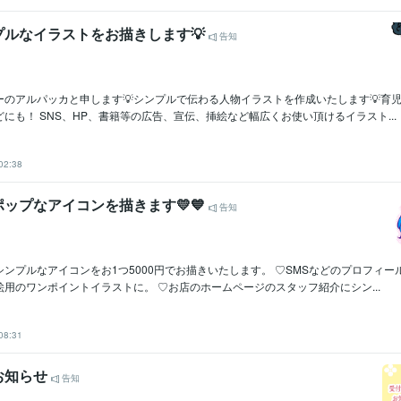
プルなイラストをお描きします💡
告知
ーのアルパッカと申します💡シンプルで伝わる人物イラストを作成いたします💡育
にも！ SNS、HP、書籍等の広告、宣伝、挿絵など幅広くお使い頂けるイラスト...
02:38
ップなアイコンを描きます💛💙
告知
ンプルなアイコンをお1つ5000円でお描きいたします。 ♡SMSなどのプロフィー
用のワンポイントイラストに。 ♡お店のホームページのスタッフ紹介にシン...
08:31
お知らせ
告知