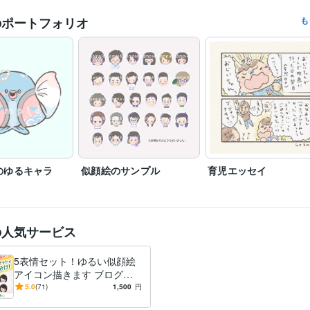
のポートフォリオ
も
どうぞよろしくお願いいたします。
デザイナー / その他デザイナー
経験年数 : 8年
職種
絵本の登場キャラクターやさしいおばけコンテスト　入賞
夜な夜な
歴
ト　キャラプロ　最終選考ノミネート
普通自動車第一種運転免許
取得年 : 2008年
検定
日本漢字能力検定2級
取得年 : 2007年
色彩検定3級
取得年 : 2008年
STUDIO:1年
Excel:3年
Google サイト:5年
freee:2年
ChatGPT:0年
クリエイ
ツール
のゆるキャラ
似顔絵のサンプル
育児エッセイ
Adobe Photoshop:15年
Adobe Premiere Pro:2年
Adobe Illustrator:5
Adobe After Effects:10年
イラスト作成・漫画制作
柔らかいタッチのイラスト、似顔絵
写真
分野
り抜き
の人気サービス
テレビ業界、
バラエティ
ゆるキャラ
イラスト
絵本
デザイン制作
グラフィックデザイン
動画・映像制作
5表情セット！ゆるい似顔絵
テレビ業界
出版
アイコン描きます ブログ・S
NSのアイコンに♪写真なしO
5.0
(71)
1,500
円
K／商用利用OK