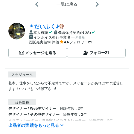
一覧に戻る
＊だいふく♪
本人確認
機密保持契約(NDA)
インボイス発行事業者
未登録
総販売実績
28
評価
4.6
フォロワー
21
メッセージを送る
フォロー
21
スケジュール
基本、仕事をしながらで不定休ですが、メッセージがあればすぐ返信し
ます！いつでもご相談下さい!

経験職種
デザイナー / Webデザイナー
経験年数 : 2年
デザイナー / その他デザイナー
経験年数 : 2年
イラストレーター・漫画家 / イラストレーター
経験年数 : 2年
出品者の実績をもっと見る
イラストレーター・漫画家 / 漫画家
経験年数 : 2年