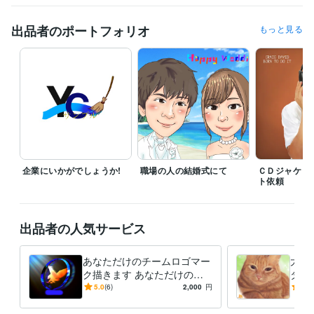
得意分野
イラスト作成・漫画制作
動物似顔絵と絵本っぽいほんわかした絵な
出品者のポートフォリオ
もっと見る
ど
企業にいかがでしょうか!
職場の人の結婚式にて
ＣＤジャケッ
ト依頼
出品者の人気サービス
あなただけのチームロゴマー
大切
ク描きます あなただけのオ
タル
リジナルを描きます！
アル
5.0
(6)
2,000
円
3.0
夫で