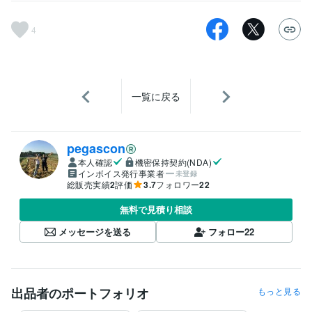
4
一覧に戻る
pegascon
本人確認
機密保持契約(NDA)
インボイス発行事業者
未登録
総販売実績
2
評価
3.7
フォロワー
22
無料で見積り相談
メッセージを送る
フォロー
22
出品者のポートフォリオ
もっと見る