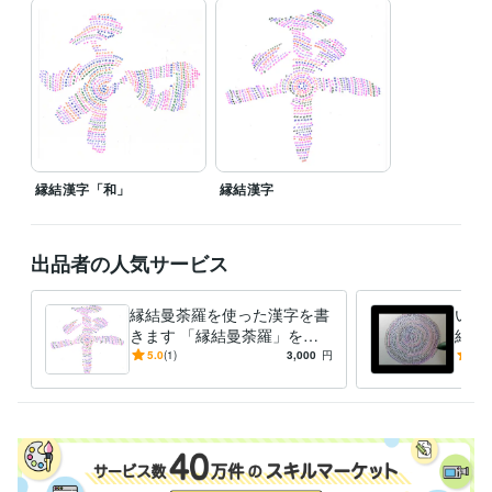
縁結漢字「和」
縁結漢字
出品者の人気サービス
縁結曼荼羅を使った漢字を書
いい
きます 「縁結曼荼羅」を使
結曼
って、あなた独自の漢字を書
一点
5.0
(1)
3,000
円
3.0
きます
荼羅