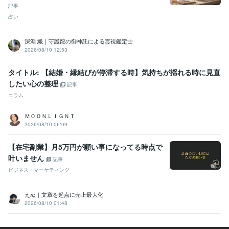
記事
占い
深淵 織｜守護龍の御神託による霊視鑑定士
2026/08/10 12:53
タイトル: 【結婚・縁結びが停滞する時】気持ちが揺れる時に見直
したい心の整理
記事
コラム
ＭＯＯＮＬＩＧＮＴ
2026/08/10 06:09
【在宅副業】月5万円が願い事になってる時点で
叶いません
記事
ビジネス・マーケティング
えぬ｜文章を起点に売上最大化
2026/08/10 01:48