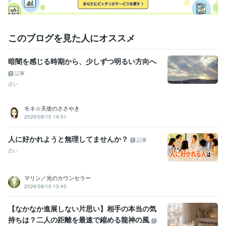
このブログを見た人にオススメ
暗闇を感じる時期から、少しずつ明るい方向へ
記事
占い
モネ☆天使のささやき
2026/08/10 14:01
人に好かれようと無理してませんか？
記事
占い
マリン／光のカウンセラー
2026/08/10 13:43
【なかなか進展しない片思い】相手の本当の気
持ちは？二人の距離を最速で縮める龍神の風