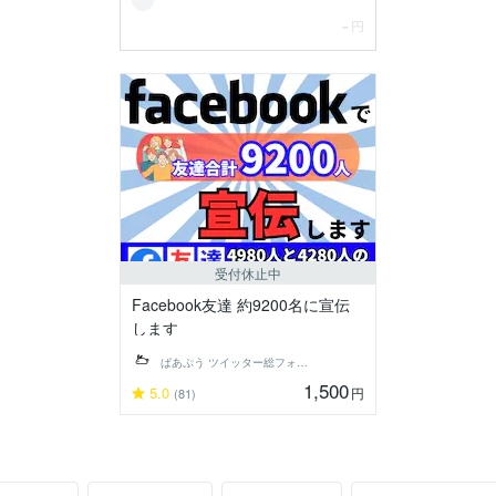
受付休止中
Facebook友達 約9200名に宣伝
します
ぱあぷう ツイッター総フォロワー82万人
1,500
5.0
円
(81)