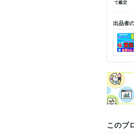
て鑑定
出品者
このブ