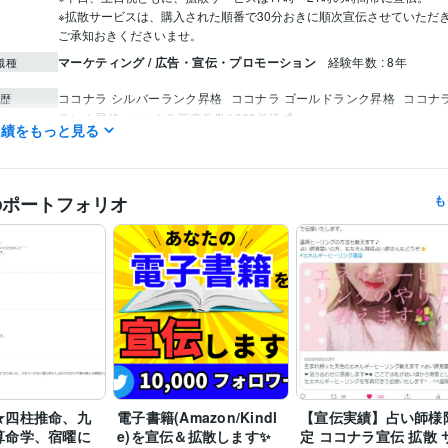
※拡散サービスは、購入された順番で30分おきに順次宣伝させていただ
ご承知おきくださいませ。
マーケティング / 広告・宣伝・プロモーション
経験年数 : 8年
職種
ココナラ シルバーランク昇格
ココナラ ゴールドランク昇格
ココナ
歴
ランク昇格
ココナラ販売件数1000件達成
実績をもっと見る
金型製作技能士
取得年 : 2004年
検定
仕上げ技能士
取得年 : 2005年
機械検査技能士
取得年 : 2006年
のポートフォリオ
も
金属プレス加工技能士
取得年 : 2006年
四柱推命:8年
中国語:15年
Facebookマーケティング:10年
ツール
Xマーケティング(旧Twitter):12年
インターネット通信販売:14年
貿易会
集客・マーケティング相談
Twitterによる(拡散/宣伝/集客)
分野
Twitter
ツイッター
ツイッター 拡散
ツイッター 集客
Facebook
Ins
YouTube
SNS
拡散
宣伝
ビジネス代行・事務代行
ネット販売、輸入品転売、OEMの相談
インターネット
インターネット販売
輸入
輸出
OEM
中国
販売
輸入品 仕入れ
転売
★四柱推命、九
電子書籍(Amazon/Kindl
【宣伝実績】占い師様
中国語
ビジネスレベル
力
算命学、宿曜に
e)を宣伝＆拡散します✨
定 ココナラ宣伝 拡散 