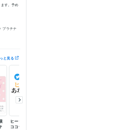
きます。予め
ラ プラチナ
っと見る
社経営:12年
tagram
代行
仕入れ
限
ヒーラー様限定 あなたの
占い師様限定 あなたのコ
サ
ココナラ宣伝します
コナラサービスを宣伝拡