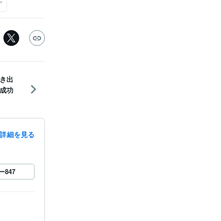
す
き出
成功
詳細を見る
ー
847