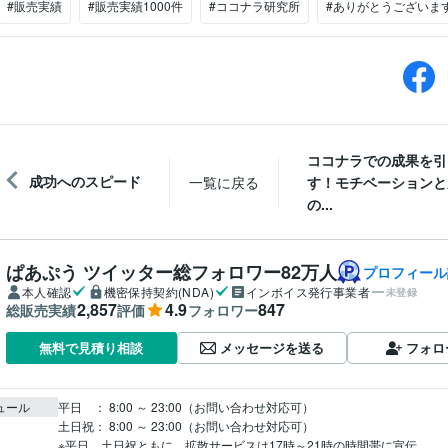
#販売実績
#販売実績1000件
#ココナラ研究所
#ありがとうございま
ココナラでの成果を引
成功へのスピード
一覧に戻る
す！モチベーションと
の...
ぱあぷう ツイッター総フォロワー82万人
プロフィール
本人確認
機密保持契約(NDA)
インボイス発行事業者
未登録
2,857
4.9
847
総販売実績
評価
フォロワー
メッセージを送る
フォロ
無料で見積り相談
ュール
平日　： 8:00 ～ 23:00（お問い合わせ対応可）

土日祝： 8:00 ～ 23:00（お問い合わせ対応可）

※平日、土日祝ともに、拡散サービスは17時～21時の時間帯に宣伝。
