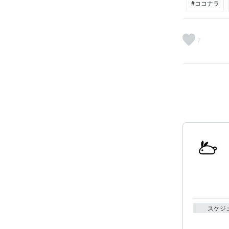
#ココナラ
7
スケジ