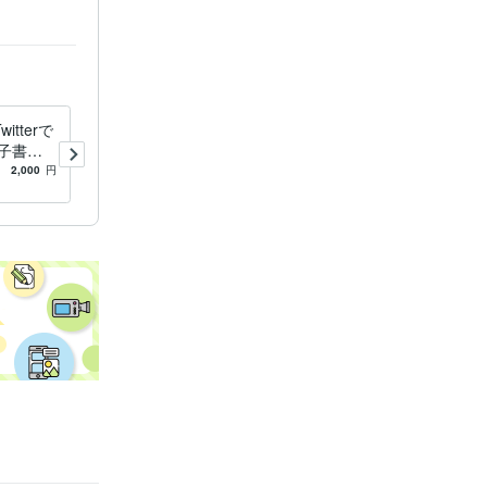
散します
tterで
お二人の相性を占います。４
子書籍/A
枚の鑑定書をお届けします
宣伝
四柱推命、九星気学、算命
2,000
円
4.9
(495)
1,000
円
学、宿曜より、お相手との関
係を鑑定。