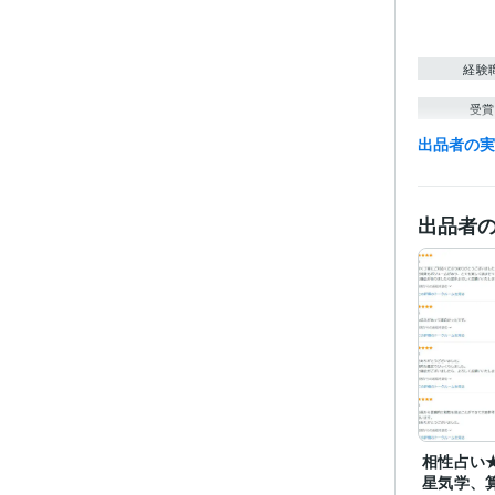
経験
受賞
出品者の
資格・
出品者
その他
得意
相性占い
語学
星気学、