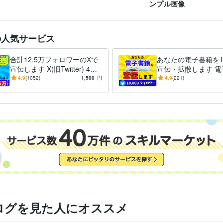
ンプル画像
の人気サービス
合計12.5万フォロワーのXで
あなたの電子書籍をTwi
宣伝します X(旧Twitter) 4ア
宣伝・拡散します 電
カで宣伝 125000フォロワー
mazon/Kindle/note
4.9
(1052)
1,500
円
4.9
(221)
ログを見た人にオススメ