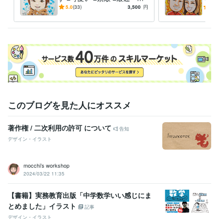
の三つで勝負します
の似
5.0
(33)
3,500
円
5.0
程を
このブログを見た人にオススメ
著作権 / 二次利用の許可 について
告知
デザイン・イラスト
mocchi’s workshop
2024/03/22 11:35
【書籍】実務教育出版「中学数学いい感じにま
とめました」イラスト
記事
デザイン・イラスト