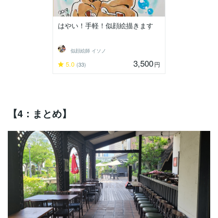
はやい！手軽！似顔絵描きます
似顔絵師 イソノ
3,500
5.0
円
(33)
【4：まとめ】