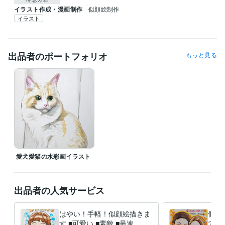
イラスト作成・漫画制作
似顔絵制作
イラスト
出品者のポートフォリオ
もっと見る
愛犬愛猫の水彩画イラスト
出品者の人気サービス
はやい！手軽！似顔絵描きま
似顔
す ■可愛い ■素敵 ■最速 こ
てお