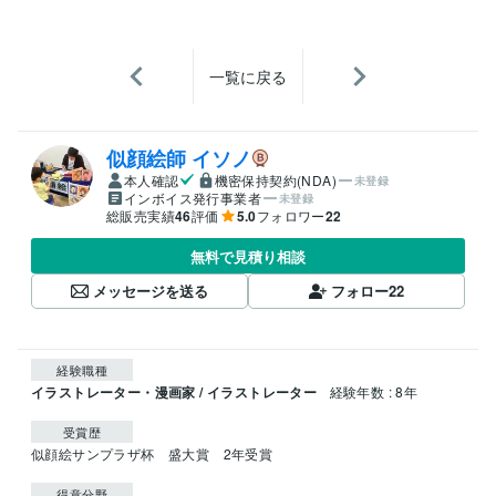
一覧に戻る
似顔絵師 イソノ
本人確認
機密保持契約(NDA)
未登録
インボイス発行事業者
未登録
総販売実績
46
評価
5.0
フォロワー
22
無料で見積り相談
メッセージを送る
フォロー
22
経験職種
イラストレーター・漫画家 / イラストレーター
経験年数 : 8年
受賞歴
似顔絵サンプラザ杯　盛大賞　2年受賞
得意分野