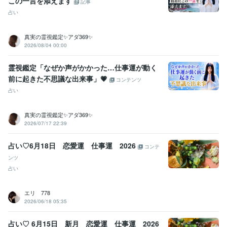
この一言を添えます
記事
占い
真実の霊視鑑定✨アダ369✨
2026/08/04 00:00
霊視鑑定「なぜか声がかかった…仕事運が動く
前に起きた不思議な出来事」💗
コンテンツ
占い
真実の霊視鑑定✨アダ369✨
2026/07/17 22:39
占い♡6月18日 恋愛運 仕事運 2026
コンテ
ンツ
占い
エリ 778
2026/06/18 05:35
占い♡ 6月15日 新月 恋愛運 仕事運 2026