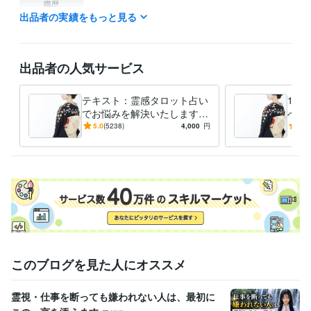
職歴
出品者の実績をもっと見る
六本木 高級キャバクラ
2003年12月 ~ 2010年12月
銀座 高級クラブ ママ
2011年12月 ~ 2019年12月
得意分野
出品者の人気サービス
占い
霊感タロット占い(恋愛、仕事、人間関係)
恋愛、タロット占い、
悩み相談・カウンセリング
お悩み相談(どんなお話でも構いません)
テキスト：霊感タロット占い
1ヶ
恋愛 人間関係
でお悩みを解決いたします
べき
【文字数制限なし】恋愛/仕
今月
5.0
(5238)
4,000
円
5.0
事/人間関係なんでもご相談
き最
下さい。
このブログを見た人にオススメ
霊視・仕事を断っても嫌われない人は、最初に