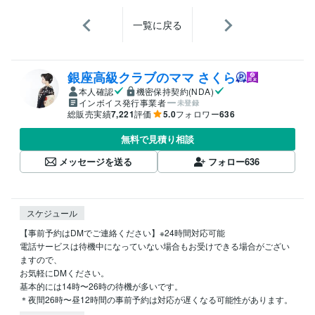
一覧に戻る
銀座高級クラブのママ さくら
本人確認
機密保持契約(NDA)
インボイス発行事業者
未登録
総販売実績
7,221
評価
5.0
フォロワー
636
無料で見積り相談
メッセージを送る
フォロー
636
スケジュール
【事前予約はDMでご連絡ください】※24時間対応可能

電話サービスは待機中になっていない場合もお受けできる場合がござい
ますので、

お気軽にDMください。

基本的には14時〜26時の待機が多いです。

＊夜間26時〜昼12時間の事前予約は対応が遅くなる可能性があります。