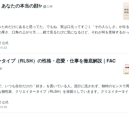
、あなたの本当の顔✨
記事
うためだけにあると思ってた。でもね、実は口元ってすごく「その人らしさ」が出
の厚さ、口角の上がり方……鏡で見るたびに気になるけど、それが何を意味するかって
E 公式
15:22
タイプ（RLSH）の性格・恋愛・仕事を徹底解説｜FAC
事
で、いつも自分だけの「好き」を貫いている人。流行に流されず、独特のセンスで
個性派、クリエイタータイプ（RLSH）を深掘りしていきます。クリエイタータイプと
E 公式
03:26