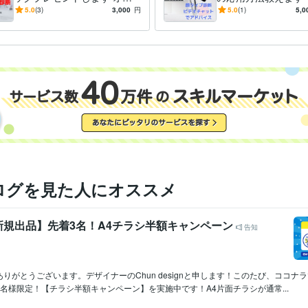
プン記念価格！5月末まで6,0
ション診断を受けて
5.0
(3)
3,000
円
5.0
(1)
5,0
00円が３,000円に!!
方がわからなかった
ログを見た人にオススメ
新規出品】先着3名！A4チラシ半額キャンペーン
告知
りがとうございます。デザイナーのChun designと申します！このたび、ココナ
名様限定！【チラシ半額キャンペーン】を実施中です！A4片面チラシが通常...