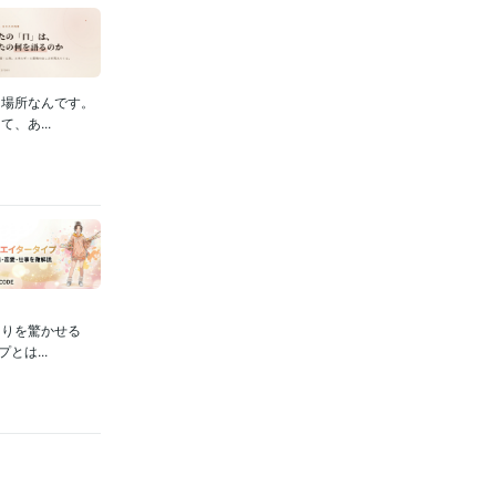
る場所なんです。
、あ...
周りを驚かせる
は...