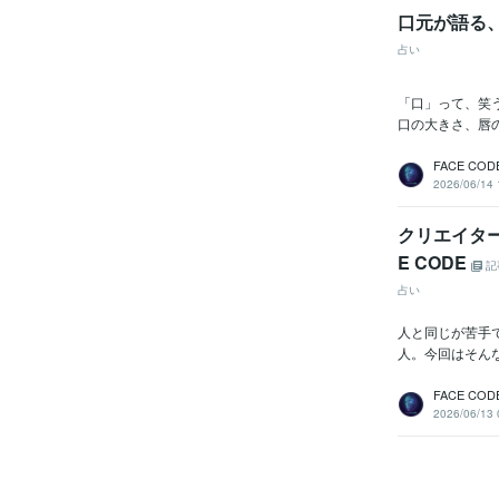
口元が語る
占い
「口」って、笑
口の大きさ、唇
FACE COD
2026/06/14 
クリエイター
E CODE
記
占い
人と同じが苦手
人。今回はそんな
FACE COD
2026/06/13 