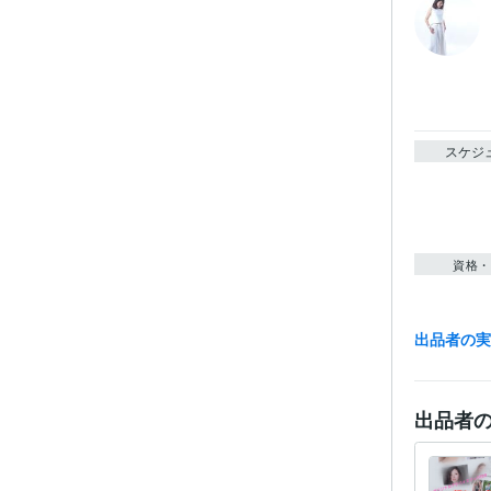
スケジ
資格・
出品者の
得意
出品者