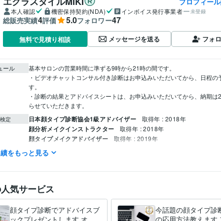
エクラスタイルMIKI
プロフィール
本人確認
機密保持契約(NDA)
インボイス発行事業者
未登録
4
5.0
47
総販売実績
評価
フォロワー
メッセージを送る
フォ
無料で見積り相談
ュール
基本サロンの営業時間に準ずる9時から21時の間です。

・ビデオチャットコンサル付き診断はお申込みいただいてから、日程の
す。

・診断の結果とアドバイスシートは、お申込みいただいてから、納期は
らせていただきます。
日本顔タイプ診断協会1級アドバイザー
取得年 : 2018年
検定
顔分析メイクインストラクター
取得年 : 2018年
顔タイプメイクアドバイザー
取得年 : 2019年
パーソナルカラーアナリスト
取得年 : 2019年
実績をもっと見る
住まい・美容・生活相談
顔タイプ診断
分野
ファッション
の人気サービス
顔タイプ診断でアドバイスブ
今話題の顔タイプ診
ックプレゼントします オー
の応用方法教えます 