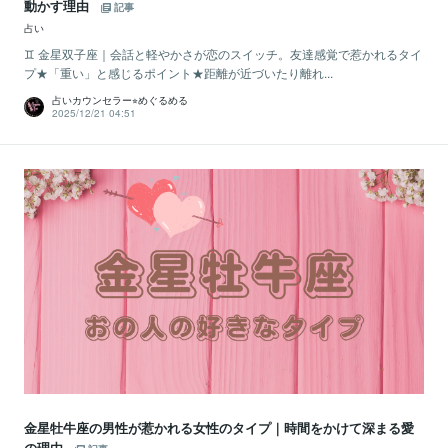
動かす理由
記事
占い
♊️ 金星双子座｜会話と軽やかさが恋のスイッチ。友達感覚で惹かれるタイ
プ★「重い」と感じるポイント★距離が近づいたり離れ...
占いカウンセラー⭐︎めぐるめる
2025/12/21 04:51
金星牡牛座の男性が惹かれる女性のタイプ｜時間をかけて深まる愛
の理由