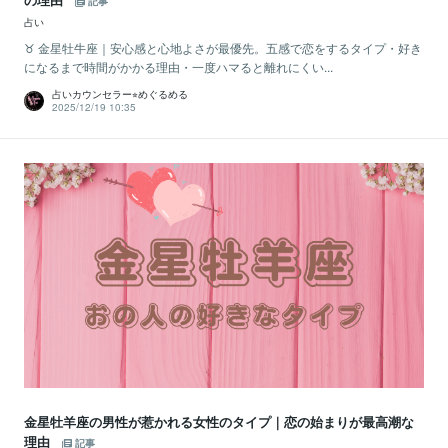
記事
占い
♉️ 金星牡牛座｜安心感と心地よさが最優先。五感で恋をするタイプ・好き
になるまで時間がかかる理由・一度ハマると離れにくい...
占いカウンセラー⭐︎めぐるめる
2025/12/19 10:35
金星牡羊座の男性が惹かれる女性のタイプ｜恋の始まりが最高潮な
理由
記事