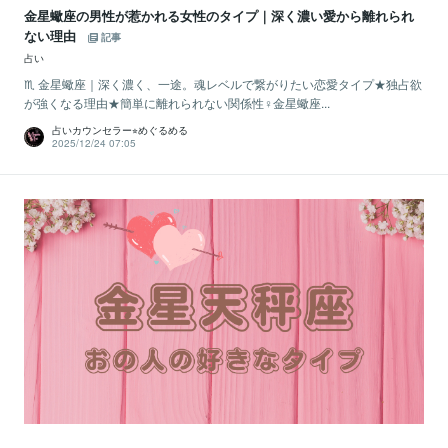
金星蠍座の男性が惹かれる女性のタイプ｜深く濃い愛から離れられ
ない理由
記事
占い
♏️ 金星蠍座｜深く濃く、一途。魂レベルで繋がりたい恋愛タイプ★独占欲
が強くなる理由★簡単に離れられない関係性♀金星蠍座...
占いカウンセラー⭐︎めぐるめる
2025/12/24 07:05