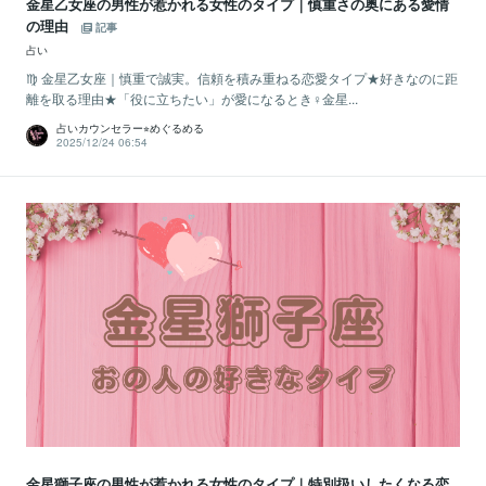
金星乙女座の男性が惹かれる女性のタイプ｜慎重さの奥にある愛情
の理由
記事
占い
♍️ 金星乙女座｜慎重で誠実。信頼を積み重ねる恋愛タイプ★好きなのに距
離を取る理由★「役に立ちたい」が愛になるとき♀金星...
占いカウンセラー⭐︎めぐるめる
2025/12/24 06:54
金星獅子座の男性が惹かれる女性のタイプ｜特別扱いしたくなる恋