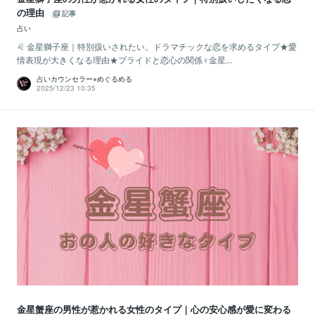
の理由
記事
占い
♌️ 金星獅子座｜特別扱いされたい。ドラマチックな恋を求めるタイプ★愛
情表現が大きくなる理由★プライドと恋心の関係♀金星...
占いカウンセラー⭐︎めぐるめる
2025/12/23 10:35
金星蟹座の男性が惹かれる女性のタイプ｜心の安心感が愛に変わる