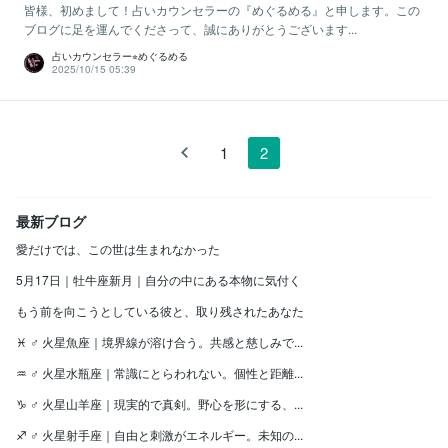
皆様、初めまして！占いカウンセラーの『めぐるめる』と申します。この
ブログに足を運んでくださって、誠にありがとうございます...
占いカウンセラー⭐︎めぐるめる
2025/10/15 05:39
1
2
最新ブログ
愛だけでは、この世は生まれなかった
5月17日｜牡牛座新月｜自分の中にある本物に気付く
もう前を向こうとしている彼と、取り残されたあなた
♓️ ♂ 火星魚座｜境界線が溶け合う。共感と慈しみで...
♒️ ♂ 火星水瓶座｜常識にとらわれない。個性と距離...
♑️ ♂ 火星山羊座｜現実的で真剣。野心を形にする、...
♐️ ♂ 火星射手座｜自由と刺激がエネルギー。未知の...