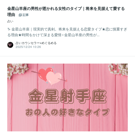
金星山羊座の男性が惹かれる女性のタイプ｜将来を見据えて愛する
理由
記事
占い
♑️ 金星山羊座｜現実的で真剣。将来を見据える恋愛タイプ★恋に慎重すぎ
る理由★時間をかけて深まる愛情♀金星山羊座の男性が...
占いカウンセラー⭐︎めぐるめる
2025/12/24 10:26