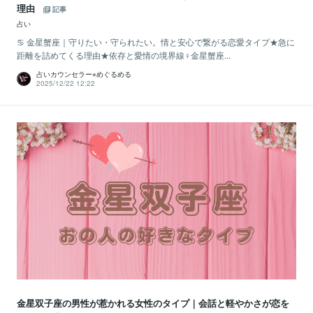
理由
記事
占い
♋️ 金星蟹座｜守りたい・守られたい。情と安心で繋がる恋愛タイプ★急に
距離を詰めてくる理由★依存と愛情の境界線♀金星蟹座...
占いカウンセラー⭐︎めぐるめる
2025/12/22 12:22
金星双子座の男性が惹かれる女性のタイプ｜会話と軽やかさが恋を