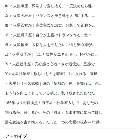
♏️ ♂ 火星蠍座｜深淵まで愛し抜く。一度決めたら離...
♎️ ♂ 火星天秤座｜バランスと美意識を大切にする。...
♍️ ♂ 火星乙女座｜完璧主義で誠実。分析して正解を...
♌️ ♂ 火星獅子座｜自分が主役のドラマを作る。堂々...
♋️ ♂ 火星蟹座｜大切な人を守りたい。情と安心感が...
♊️♂ 火星双子座｜会話と知性がエネルギー。軽やかに...
♉️♂ 火星牡牛座｜安心感と心地よさが最優先。五感で...
♈️♂火星牡羊座｜欲しいものは即座に手に入れる。直球...
♂ 火星シリーズ始動｜彼の「情熱の正体」を知れば、恋...
もう前を向こうとしている彼と、取り残されたあなた
165年ぶりの転換点！海王星・牡羊座入りで、あなたの...
別れるか、続けるか。その「答え」を出す前に知ってほし...
潜在意識を書き換える、たった一つの恋愛の視点― 行動...
アーカイブ