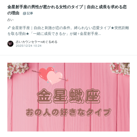
金星射手座の男性が惹かれる女性のタイプ｜自由と成長を求める恋
の理由
記事
占い
♐️ 金星射手座｜自由と刺激が恋の条件。縛られない恋愛タイプ★突然距離
を取る理由★「一緒に成長できるか」が鍵♀金星射手座...
占いカウンセラー⭐︎めぐるめる
2025/12/24 10:24