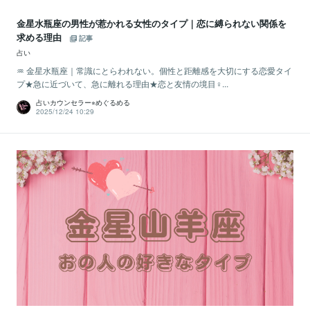
金星水瓶座の男性が惹かれる女性のタイプ｜恋に縛られない関係を
求める理由
記事
占い
♒️ 金星水瓶座｜常識にとらわれない。個性と距離感を大切にする恋愛タイ
プ★急に近づいて、急に離れる理由★恋と友情の境目♀...
占いカウンセラー⭐︎めぐるめる
2025/12/24 10:29