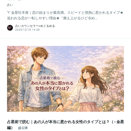
占い
♈️ 金星牡羊座｜恋の始まりが最高潮。スピードと情熱に惹かれるタイプ★
追われる恋が一転しやすい理由★「燃え上がるけど冷め...
占いカウンセラー⭐︎めぐるめる
2025/12/18 14:36
占星術で読む｜あの人が本当に惹かれる女性のタイプとは？（♀金星
編）
記事