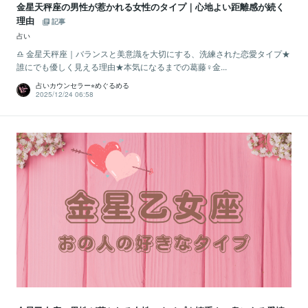
金星天秤座の男性が惹かれる女性のタイプ｜心地よい距離感が続く
理由
記事
占い
♎️ 金星天秤座｜バランスと美意識を大切にする、洗練された恋愛タイプ★
誰にでも優しく見える理由★本気になるまでの葛藤♀金...
占いカウンセラー⭐︎めぐるめる
2025/12/24 06:58