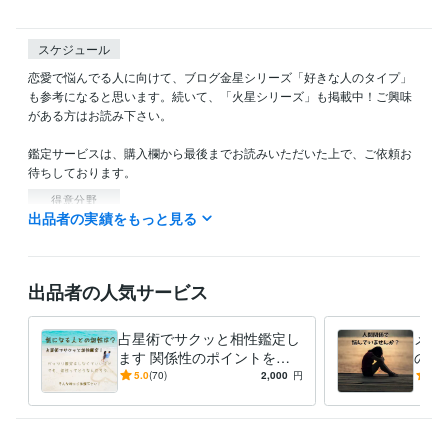
スケジュール
恋愛で悩んでる人に向けて、ブログ金星シリーズ「好きな人のタイプ」
も参考になると思います。続いて、「火星シリーズ」も掲載中！ご興味
がある方はお読み下さい。

鑑定サービスは、購入欄から最後までお読みいただいた上で、ご依頼お
得意分野
出品者の実績をもっと見る
占い
エネルギーと占星術
タロットインスピレーションリーディング
不倫
復縁
人間関係
仕事
人生
恋愛
悩み相談・カウンセリング
エネルギーヒーリング
自己探求内観トレ
ーニング
恋愛人間関係スピリチュアルカウンセリング
引き寄せコー
出品者の人気サービス
チング
スピリチュアル
エネルギーヒーリング
自己ヒーリング
仕事
内観
覚醒
目覚め
人生
恋愛
浄化
占星術でサクッと相性鑑定し
メー
ます 関係性のポイントをコ
のお
ンパクトに ！！
の関
5.0
(70)
2,000
円
5.0
なた