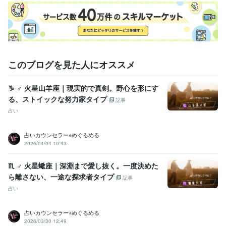
このブログを見た人にオススメ
♑️ ♂ 火星山羊座｜現実的で真剣。野心を形にす
る、ストイックな努力家タイプ
記事
占い
占いカウンセラー⭐︎めぐるめる
2026/04/04 10:43
♏️ ♂ 火星蠍座｜深淵まで愛し抜く。一度決めた
ら離さない、一途な探求者タイプ
記事
占い
占いカウンセラー⭐︎めぐるめる
2026/03/30 12:49