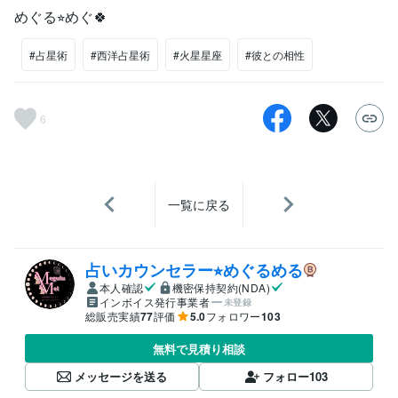
めぐる⭐︎めぐ🍀
#占星術
#西洋占星術
#火星星座
#彼との相性
6
一覧に戻る
占いカウンセラー⭐︎めぐるめる
本人確認
機密保持契約(NDA)
インボイス発行事業者
未登録
総販売実績
77
評価
5.0
フォロワー
103
無料で見積り相談
メッセージを送る
フォロー
103