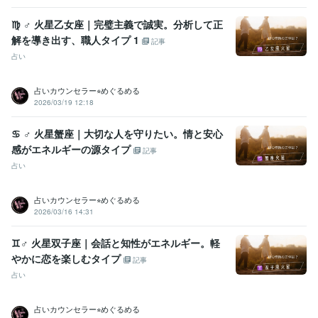
♍️ ♂ 火星乙女座｜完璧主義で誠実。分析して正
解を導き出す、職人タイプ 1
記事
占い
占いカウンセラー⭐︎めぐるめる
2026/03/19 12:18
♋️ ♂ 火星蟹座｜大切な人を守りたい。情と安心
感がエネルギーの源タイプ
記事
占い
占いカウンセラー⭐︎めぐるめる
2026/03/16 14:31
♊️♂ 火星双子座｜会話と知性がエネルギー。軽
やかに恋を楽しむタイプ
記事
占い
占いカウンセラー⭐︎めぐるめる