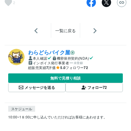
2
一覧に戻る
わらどらバイク屋
本人確認
機密保持契約(NDA)
インボイス発行事業者
未登録
総販売実績
7
評価
5.0
フォロワー
72
無料で見積り相談
メッセージを送る
フォロー
72
スケジュール
10:00~1８:00に申し込んでいただければお客様にあわせます。
