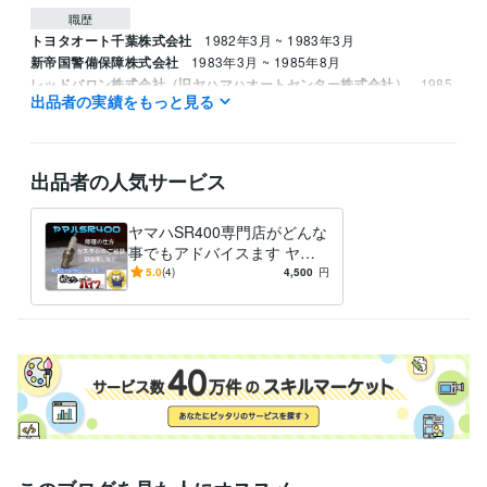
職歴
トヨタオート千葉株式会社
1982年3月 ~ 1983年3月
新帝国警備保障株式会社
1983年3月 ~ 1985年8月
レッドバロン株式会社（旧ヤハマハオートセンター株式会社）
1985
出品者の実績をもっと見る
年8月 ~ 1995年8月
資格・検定
ジーゼル2級自動車整備士
取得年 : 1983年
出品者の人気サービス
ガソリン2級自動車整備士
取得年 : 1983年
普通自動車運転免許
取得年 : 1981年
ヤマハSR400専門店がどんな
普通自動二輪免許
取得年 : 1982年
事でもアドバイスます ヤマ
中型自動車第一種運転免許
取得年 : 1980年
ハSR400専門店が全面アドバ
5.0
(4)
4,500
円
二級自動車整備士（ガソリン・ジーゼル・シャシ・二輪）
取得年 : 1
イス
981年
ガス溶接技能者
取得年 : 1980年
有機溶剤作業主任者
取得年 : 1980年
得意分野
学習指導・資格・キャリア相談
オートバイの整備
学歴
関東工業専門学校
1980年3月 ~ 1982年2月