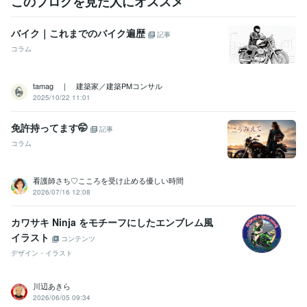
このブログを見た人にオススメ
バイク｜これまでのバイク遍歴
記事
コラム
tamag ｜ 建築家／建築PMコンサル
2025/10/22 11:01
免許持ってます🤭
記事
コラム
看護師さち♡こころを受け止める優しい時間
2026/07/16 12:08
カワサキ Ninja をモチーフにしたエンブレム風
イラスト
コンテンツ
デザイン・イラスト
川辺あきら
2026/06/05 09:34