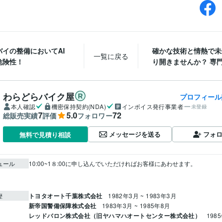
バイの整備においてAI
確かな技術と情熱で未
一覧に戻る
危険性！
り開きませんか？ 専門家
わらどらバイク屋
プロフィール
本人確認
機密保持契約(NDA)
インボイス発行事業者
未登録
7
5.0
72
総販売実績
評価
フォロワー
メッセージを送る
フォ
無料で見積り相談
ュール
10:00~1８:00に申し込んでいただければお客様にあわせます。

トヨタオート千葉株式会社
1982年3月 ~ 1983年3月
歴
新帝国警備保障株式会社
1983年3月 ~ 1985年8月
レッドバロン株式会社（旧ヤハマハオートセンター株式会社）
1985