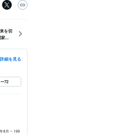
来を切
...
詳細を見る
ロー
72
年8月 ~ 199