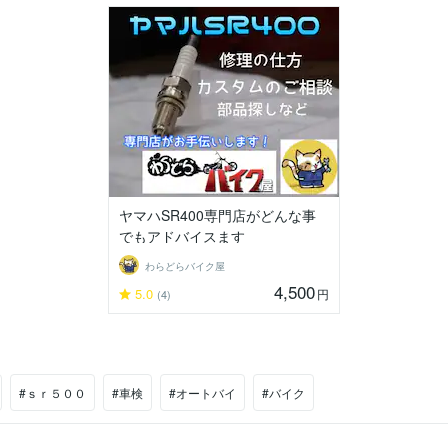
ヤマハSR400専門店がどんな事
でもアドバイスます
わらどらバイク屋
4,500
5.0
円
(4)
#ｓｒ５００
#車検
#オートバイ
#バイク