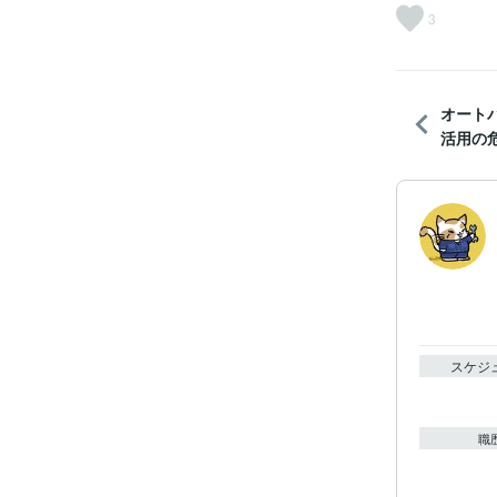
3
オート
活用の
スケジ
職