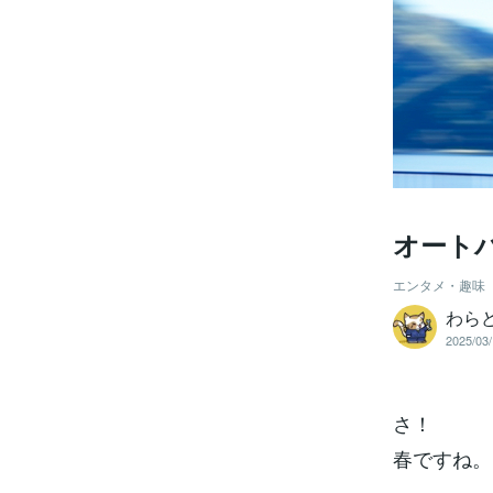
オート
エンタメ・趣味
わら
2025/03/
さ！
春ですね。