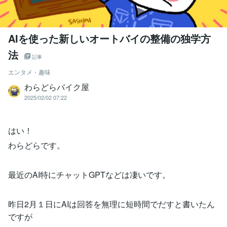
AIを使った新しいオートバイの整備の独学方
法
記事
エンタメ・趣味
わらどらバイク屋
2025/02/02 07:22
はい！
わらどらです。
最近のAI特にチャットGPTなどは凄いです。
昨日2月１日にAIは回答を無理に短時間でだすと書いたん
ですが