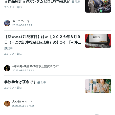
☆作品紹介☆WガンダムゼロEW“Ver.Ka”
記事
エンタメ・趣味
ガッコの工房
2026/08/09 05:21
【◎☆≫※174記事目】は≫【２０２６年８月９
日（＝この記事投稿日※現在）の】≫｝【≪◆...
記事
エンタメ・趣味
※洋＆邦※映画1000作以上鑑賞済のST
2026/08/09 02:12
暴飲暴食は宿命です
記事
エンタメ・趣味
占い師 ラビリア
2026/08/08 07:22