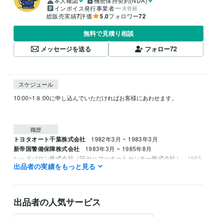
本人確認
機密保持契約(NDA)
インボイス発行事業者
未登録
総販売実績
7
評価
5.0
フォロワー
72
無料で見積り相談
メッセージを送る
フォロー
72
スケジュール
10:00~1８:00に申し込んでいただければお客様にあわせます。

職歴
トヨタオート千葉株式会社
1982年3月 ~ 1983年3月
新帝国警備保障株式会社
1983年3月 ~ 1985年8月
レッドバロン株式会社（旧ヤハマハオートセンター株式会社）
1985
出品者の実績をもっと見る
年8月 ~ 1995年8月
資格・検定
ジーゼル2級自動車整備士
取得年 : 1983年
出品者の人気サービス
ガソリン2級自動車整備士
取得年 : 1983年
普通自動車運転免許
取得年 : 1981年