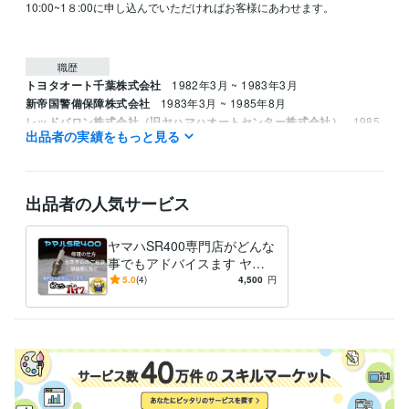
10:00~1８:00に申し込んでいただければお客様にあわせます。

職歴
トヨタオート千葉株式会社
1982年3月 ~ 1983年3月
新帝国警備保障株式会社
1983年3月 ~ 1985年8月
レッドバロン株式会社（旧ヤハマハオートセンター株式会社）
1985
出品者の実績をもっと見る
年8月 ~ 1995年8月
資格・検定
ジーゼル2級自動車整備士
取得年 : 1983年
出品者の人気サービス
ガソリン2級自動車整備士
取得年 : 1983年
普通自動車運転免許
取得年 : 1981年
ヤマハSR400専門店がどんな
普通自動二輪免許
取得年 : 1982年
事でもアドバイスます ヤマ
中型自動車第一種運転免許
取得年 : 1980年
ハSR400専門店が全面アドバ
5.0
(4)
4,500
円
二級自動車整備士（ガソリン・ジーゼル・シャシ・二輪）
取得年 : 1
イス
981年
ガス溶接技能者
取得年 : 1980年
有機溶剤作業主任者
取得年 : 1980年
得意分野
学習指導・資格・キャリア相談
オートバイの整備