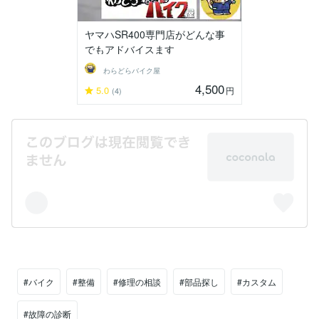
ヤマハSR400専門店がどんな事
でもアドバイスます
わらどらバイク屋
4,500
5.0
円
(4)
#バイク
#整備
#修理の相談
#部品探し
#カスタム
#故障の診断