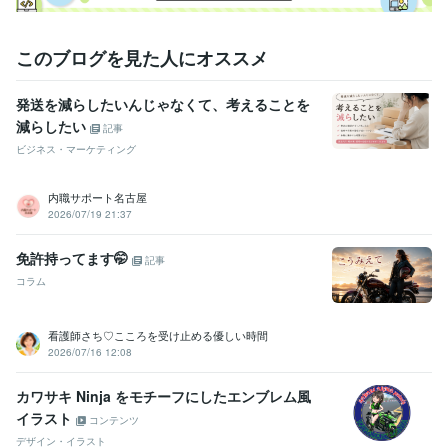
学歴
関東工業専門学校
1980年3月 ~ 1982年2月
このブログを見た人にオススメ
発送を減らしたいんじゃなくて、考えることを
減らしたい
記事
ビジネス・マーケティング
内職サポート名古屋
2026/07/19 21:37
免許持ってます🤭
記事
コラム
看護師さち♡こころを受け止める優しい時間
2026/07/16 12:08
カワサキ Ninja をモチーフにしたエンブレム風
イラスト
コンテンツ
デザイン・イラスト