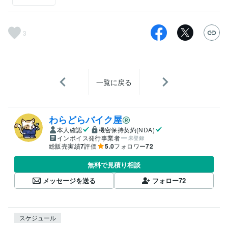
3
一覧に戻る
わらどらバイク屋
本人確認
機密保持契約(NDA)
インボイス発行事業者
未登録
総販売実績
7
評価
5.0
フォロワー
72
無料で見積り相談
メッセージを送る
フォロー
72
スケジュール