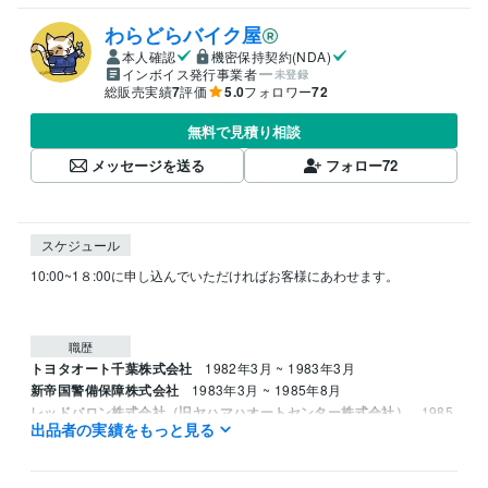
わらどらバイク屋
本人確認
機密保持契約(NDA)
インボイス発行事業者
未登録
総販売実績
7
評価
5.0
フォロワー
72
無料で見積り相談
メッセージを送る
フォロー
72
スケジュール
10:00~1８:00に申し込んでいただければお客様にあわせます。

職歴
トヨタオート千葉株式会社
1982年3月 ~ 1983年3月
新帝国警備保障株式会社
1983年3月 ~ 1985年8月
レッドバロン株式会社（旧ヤハマハオートセンター株式会社）
1985
出品者の実績をもっと見る
年8月 ~ 1995年8月
資格・検定