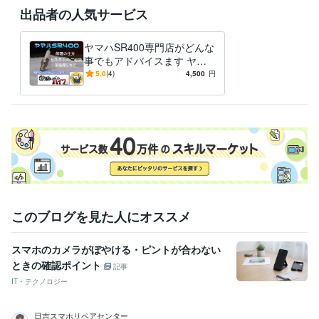
ジーゼル2級自動車整備士
取得年 : 1983年
出品者の人気サービス
ガソリン2級自動車整備士
取得年 : 1983年
普通自動車運転免許
取得年 : 1981年
ヤマハSR400専門店がどんな
普通自動二輪免許
取得年 : 1982年
事でもアドバイスます ヤマ
中型自動車第一種運転免許
取得年 : 1980年
ハSR400専門店が全面アドバ
5.0
(4)
4,500
円
二級自動車整備士（ガソリン・ジーゼル・シャシ・二輪）
取得年 : 1
イス
981年
ガス溶接技能者
取得年 : 1980年
有機溶剤作業主任者
取得年 : 1980年
得意分野
学習指導・資格・キャリア相談
オートバイの整備
学歴
関東工業専門学校
1980年3月 ~ 1982年2月
このブログを見た人にオススメ
スマホのカメラがぼやける・ピントが合わない
ときの確認ポイント
記事
IT・テクノロジー
日吉スマホリペアセンター