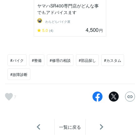
ヤマハSR400専門店がどんな事
でもアドバイスます
わらどらバイク屋
4,500
5.0
円
(4)
#バイク
#整備
#修理の相談
#部品探し
#カスタム
#故障診断
7
一覧に戻る