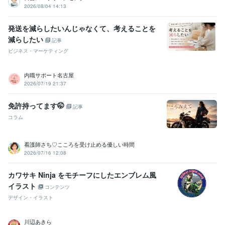
2026/08/04 14:13
発送を減らしたいんじゃなくて、考えることを
減らしたい
記事
ビジネス・マーケティング
内職サポート名古屋
2026/07/19 21:37
免許持ってます🤭
記事
コラム
看護師さち♡こころを受け止める優しい時間
2026/07/16 12:08
カワサキ Ninja をモチーフにしたエンブレム風
イラスト
コンテンツ
デザイン・イラスト
川辺あきら