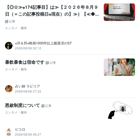
【◎☆≫※174記事目】は≫【２０２６年８月９
日（＝この記事投稿日※現在）の】≫｝【≪◆...
記事
エンタメ・趣味
※洋＆邦※映画1000作以上鑑賞済のST
2026/08/09 02:12
暴飲暴食は宿命です
記事
エンタメ・趣味
占い師 ラビリア
2026/08/08 07:22
恩赦制度について
記事
エンタメ・趣味
ビコロ
2026/08/08 06:27