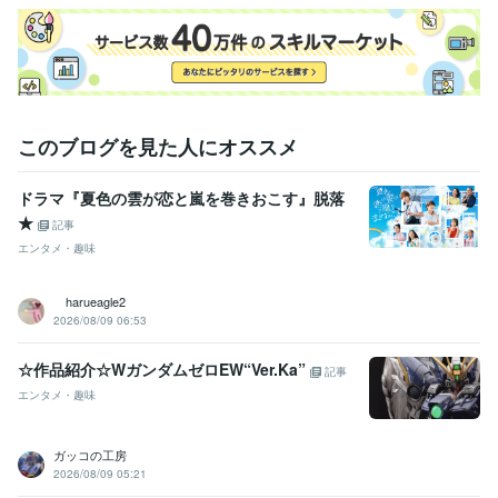
得意分野
学習指導・資格・キャリア相談
オートバイの整備
学歴
関東工業専門学校
1980年3月 ~ 1982年2月
このブログを見た人にオススメ
ドラマ『夏色の雲が恋と嵐を巻きおこす』脱落
★
記事
エンタメ・趣味
harueagle2
2026/08/09 06:53
☆作品紹介☆WガンダムゼロEW“Ver.Ka”
記事
エンタメ・趣味
ガッコの工房
2026/08/09 05:21