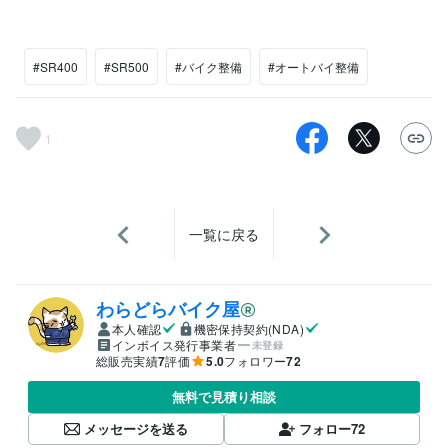
#SR400
#SR500
#バイク整備
#オートバイ整備
1
一覧に戻る
わらどらバイク屋
本人確認
機密保持契約(NDA)
インボイス発行事業者
未登録
総販売実績
7
評価
5.0
フォロワー
72
無料で見積り相談
メッセージを送る
フォロー
72