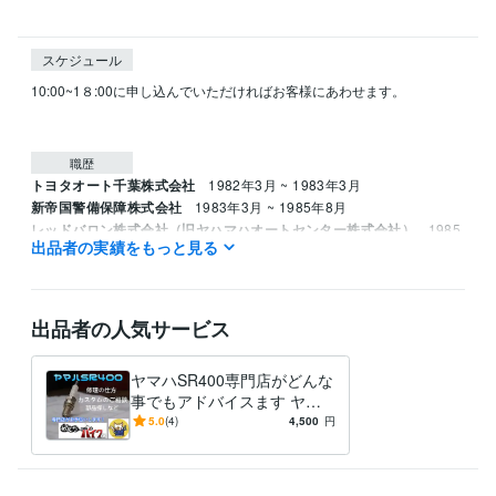
スケジュール
10:00~1８:00に申し込んでいただければお客様にあわせます。

職歴
トヨタオート千葉株式会社
1982年3月 ~ 1983年3月
新帝国警備保障株式会社
1983年3月 ~ 1985年8月
レッドバロン株式会社（旧ヤハマハオートセンター株式会社）
1985
出品者の実績をもっと見る
年8月 ~ 1995年8月
資格・検定
ジーゼル2級自動車整備士
取得年 : 1983年
出品者の人気サービス
ガソリン2級自動車整備士
取得年 : 1983年
普通自動車運転免許
取得年 : 1981年
ヤマハSR400専門店がどんな
普通自動二輪免許
取得年 : 1982年
事でもアドバイスます ヤマ
中型自動車第一種運転免許
取得年 : 1980年
ハSR400専門店が全面アドバ
5.0
(4)
4,500
円
二級自動車整備士（ガソリン・ジーゼル・シャシ・二輪）
取得年 : 1
イス
981年
ガス溶接技能者
取得年 : 1980年
有機溶剤作業主任者
取得年 : 1980年