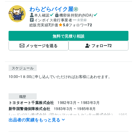
わらどらバイク屋
本人確認
機密保持契約(NDA)
インボイス発行事業者
未登録
総販売実績
7
評価
5.0
フォロワー
72
無料で見積り相談
メッセージを送る
フォロー
72
スケジュール
10:00~1８:00に申し込んでいただければお客様にあわせます。

職歴
トヨタオート千葉株式会社
1982年3月 ~ 1983年3月
新帝国警備保障株式会社
1983年3月 ~ 1985年8月
レッドバロン株式会社（旧ヤハマハオートセンター株式会社）
1985
出品者の実績をもっと見る
年8月 ~ 1995年8月
資格・検定