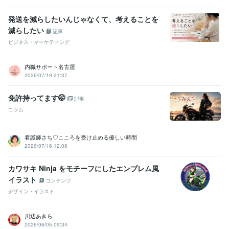
発送を減らしたいんじゃなくて、考えることを
減らしたい
記事
ビジネス・マーケティング
内職サポート名古屋
2026/07/19 21:37
免許持ってます🤭
記事
コラム
看護師さち♡こころを受け止める優しい時間
2026/07/16 12:08
カワサキ Ninja をモチーフにしたエンブレム風
イラスト
コンテンツ
デザイン・イラスト
川辺あきら
2026/06/05 09:34