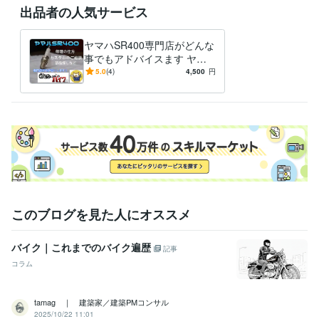
ジーゼル2級自動車整備士
取得年 : 1983年
出品者の人気サービス
ガソリン2級自動車整備士
取得年 : 1983年
普通自動車運転免許
取得年 : 1981年
ヤマハSR400専門店がどんな
普通自動二輪免許
取得年 : 1982年
事でもアドバイスます ヤマ
中型自動車第一種運転免許
取得年 : 1980年
ハSR400専門店が全面アドバ
5.0
(4)
4,500
円
二級自動車整備士（ガソリン・ジーゼル・シャシ・二輪）
取得年 : 1
イス
981年
ガス溶接技能者
取得年 : 1980年
有機溶剤作業主任者
取得年 : 1980年
得意分野
学習指導・資格・キャリア相談
オートバイの整備
学歴
関東工業専門学校
1980年3月 ~ 1982年2月
このブログを見た人にオススメ
バイク｜これまでのバイク遍歴
記事
コラム
tamag ｜ 建築家／建築PMコンサル
2025/10/22 11:01