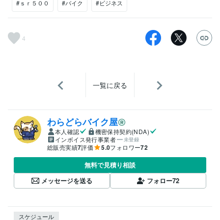
#ｓｒ５００
#バイク
#ビジネス
4
一覧に戻る
わらどらバイク屋
本人確認
機密保持契約(NDA)
インボイス発行事業者
未登録
総販売実績
7
評価
5.0
フォロワー
72
無料で見積り相談
メッセージを送る
フォロー
72
スケジュール