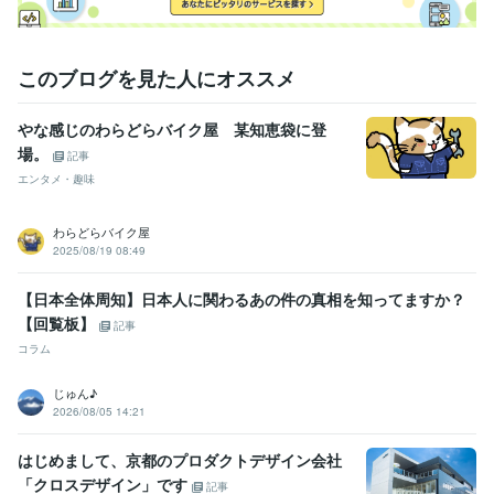
学歴
関東工業専門学校
1980年3月 ~ 1982年2月
このブログを見た人にオススメ
やな感じのわらどらバイク屋 某知恵袋に登
場。
記事
エンタメ・趣味
わらどらバイク屋
2025/08/19 08:49
【日本全体周知】日本人に関わるあの件の真相を知ってますか？
【回覧板】
記事
コラム
じゅん♪
2026/08/05 14:21
はじめまして、京都のプロダクトデザイン会社
「クロスデザイン」です
記事