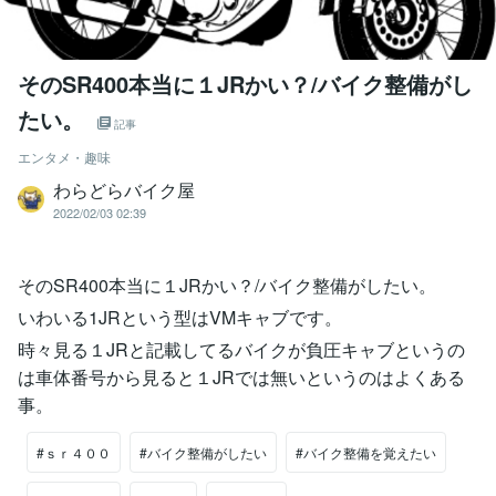
そのSR400本当に１JRかい？/バイク整備がし
たい。
記事
エンタメ・趣味
わらどらバイク屋
2022/02/03 02:39
そのSR400本当に１JRかい？/バイク整備がしたい。
いわいる1JRという型はVMキャブです。
時々見る１JRと記載してるバイクが負圧キャブというの
は車体番号から見ると１JRでは無いというのはよくある
事。
#ｓｒ４００
#バイク整備がしたい
#バイク整備を覚えたい