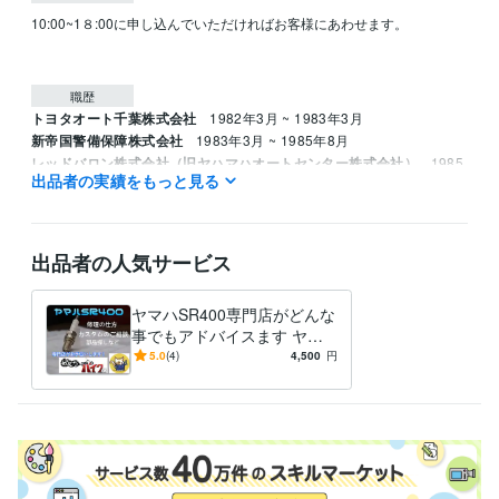
10:00~1８:00に申し込んでいただければお客様にあわせます。

職歴
トヨタオート千葉株式会社
1982年3月 ~ 1983年3月
新帝国警備保障株式会社
1983年3月 ~ 1985年8月
レッドバロン株式会社（旧ヤハマハオートセンター株式会社）
1985
出品者の実績をもっと見る
年8月 ~ 1995年8月
資格・検定
ジーゼル2級自動車整備士
取得年 : 1983年
出品者の人気サービス
ガソリン2級自動車整備士
取得年 : 1983年
普通自動車運転免許
取得年 : 1981年
ヤマハSR400専門店がどんな
普通自動二輪免許
取得年 : 1982年
事でもアドバイスます ヤマ
中型自動車第一種運転免許
取得年 : 1980年
ハSR400専門店が全面アドバ
5.0
(4)
4,500
円
二級自動車整備士（ガソリン・ジーゼル・シャシ・二輪）
取得年 : 1
イス
981年
ガス溶接技能者
取得年 : 1980年
有機溶剤作業主任者
取得年 : 1980年
得意分野
学習指導・資格・キャリア相談
オートバイの整備