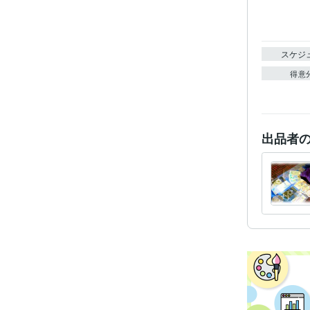
スケジ
得意
出品者