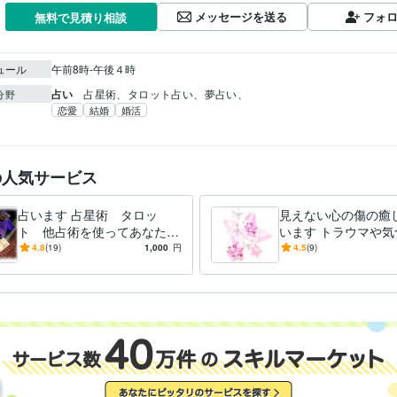
メッセージを送る
フォ
無料で見積り相談
ュール
午前8時-午後４時
占い
占星術、タロット占い、夢占い、
分野
恋愛
結婚
婚活
の人気サービス
占います 占星術 タロッ
見えない心の傷の癒
ト 他占術を使ってあなたの
います トラウマや気
悩みにお答えします
い心の傷を占いでヒ
4.8
(19)
1,000
円
4.5
(9)