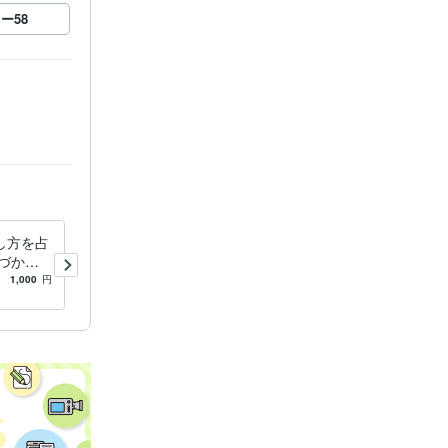
ロー
58
し方を占
あなたの最大パワー周期を占
づかな
います お願い事が40個書け
ーリング
る最大パワー周期は1年に1回
1,000
円
4.8
(16)
500
円
だけ！