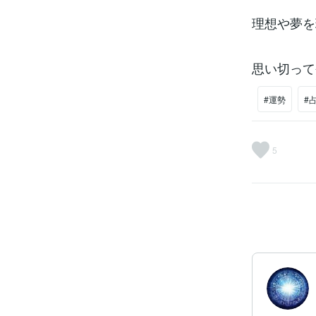
理想や夢を
思い切って
#運勢
#
5