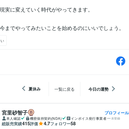
現実に変えていく時代がやってきます。
今までやってみたいことを始めるのにいいでしょう。
占い
夏休み
一覧に戻る
今日の運勢
宮里砂智子
プロフィール
本人確認
機密保持契約(NDA)
インボイス発行事業者
未登録
415
4.7
58
総販売実績
評価
フォロワー