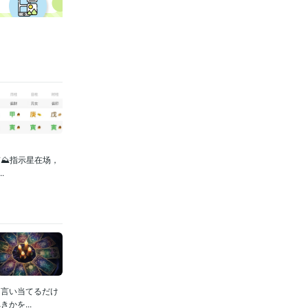
⛰️指示星在场，
.
を言い当てるだけ
かを...