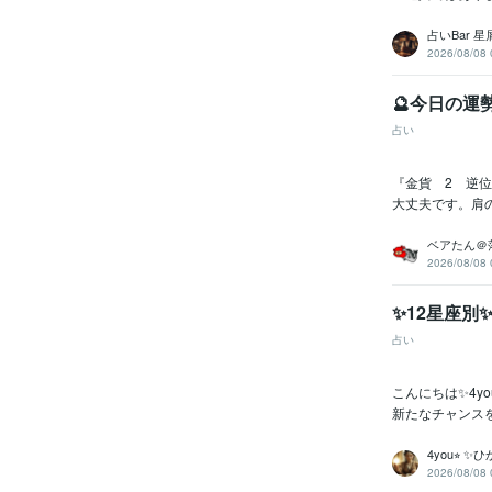
占いBar 
2026/08/08 
🔮今日の運
占い
『金貨 2 逆位
大丈夫です。肩
ベアたん＠
2026/08/08 
✨12星座別
占い
こんにちは✨4
新たなチャンスを掴
4you⭐︎ 
2026/08/08 