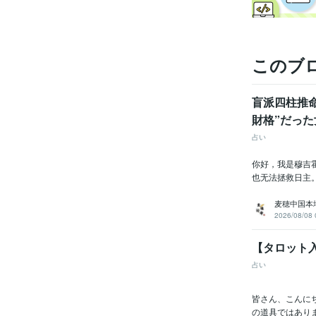
このブ
盲派四柱推
財格”だっ
占い
你好，我是穆吉
也无法拯救日主。
麦穂中国本
2026/08/08 
【タロット
占い
皆さん、こんに
の道具ではあり