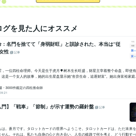
ログを見た人にオススメ
命：名門を捨てて「身弱財旺」と誤診された、本当は“従
た女性
記事
霍，一位四柱命理师。今天是生于虎月🌳树木生长旺盛，财星主宰着整个命盘，即使有
这是一个女人的故事，她的出生星盘显示她“舍弃生命，追逐财富”。她出身富裕家庭..
場・3000件鑑定の四柱推命師
09:21
入門】「戦車」「節制」が示す運勢の羅針盤
記事
ちは。蒼月です。タロットカードの世界へようこそ。タロットカードは、ただ未来
ません。それは、私たち自身の心と向き合い、人生の岐路で何を考え、どう行動すべき