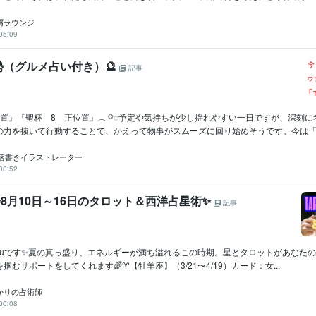
星屑ラウンジ
05:09
勢（グルメ占い付き）🔮
記事
置』『聖杯 8 正位置』𓂃𓋪◌予定や気持ちが少し揺れやすい一日ですが、深刻
の力を抜いて行動することで、かえって物事がスムーズに回り始めそうです。今は「..
落書きイラストレーター
00:52
✨8月10日～16日のタロット＆西洋占星術✨
記事
youです✨夏の真っ盛り、エネルギーが満ち溢れるこの時期。星とタロットがあなた
むサポートをしてくれます🌈♈️【牡羊座】（3/21〜4/19）カード：女...
✨ひかりの占術師
00:08