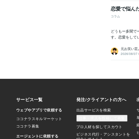
恋愛で悩ん
コラム
どうもー多聞で
す。恋愛をして
元お笑い芸
2026/08/07 