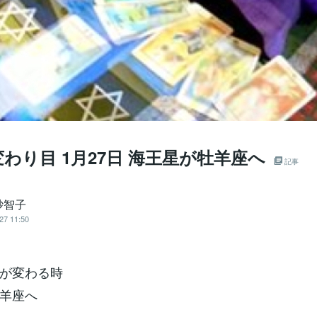
わり目 1月27日 海王星が牡羊座へ
記事
砂智子
27 11:50
が変わる時
羊座へ