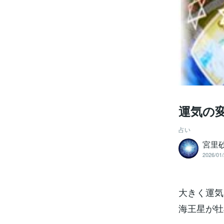
運気の変
占い
宮里
2026/01/
大きく運気
海王星が牡