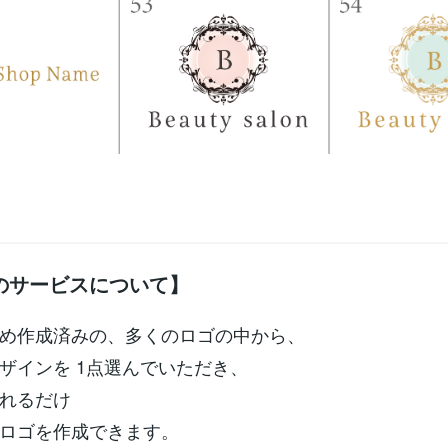
のサービスについて】
め作成済みの、多くのロゴの中から、
ザインを 1点選んでいただき、
れるだけ
ロゴを作成できます。