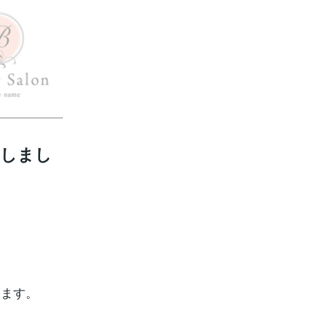
加しまし
ります。