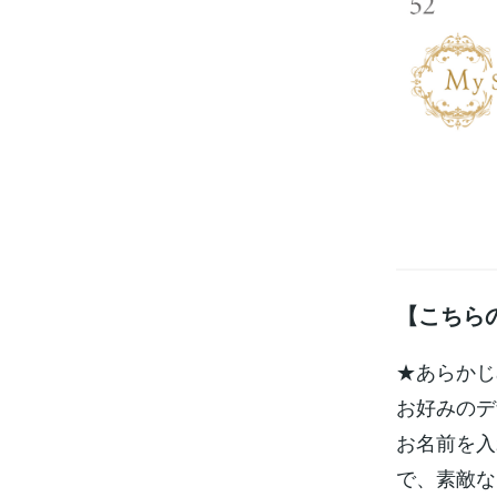
【こちら
★あらかじ
お好みのデ
お名前を入
で、素敵な