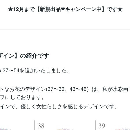
★12月まで【新規出品❤︎キャンペーン中】です★
ザイン】の紹介です
o.37〜54を追加いたしました。
ントなお花のデザイン(37〜39、43〜46）は、私が水彩
フにしております。
インで、優しく女性らしさを感じるデザインです。