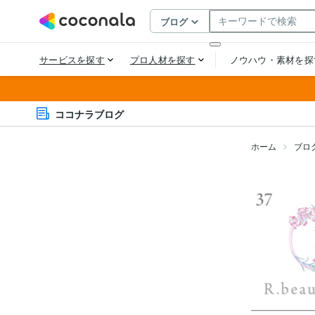
ココナラブログ
ホーム
ブロ