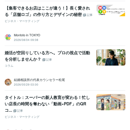
【集客できるお店はここが違う！】長く愛され
る「店舗ロゴ」の作り方とデザインの秘密
記事
ビジネス・マーケティング
Montoto in TOKYO
2026/08/04 09:08
婚活が空回りしている方へ。プロの視点で活動
を分析しませんか？
記事
コラム
結婚相談所の代表カウンセラー松尾
2026/05/29 03:00
タイトル：スーパーの新人教育が変わる！忙し
い店長の時間を奪わない「動画×PDF」のQR
コ...
記事
ビジネス・マーケティング