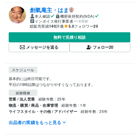
創氣庵主・はま
本人確認
機密保持契約(NDA)
インボイス発行事業者
未登録
総販売実績
140
評価
5.0
フォロワー
20
無料で見積り相談
メッセージを送る
フォロー
20
スケジュール
基本的には終日可能です。

平日の19時以降はつながりやすくなっております。
経験職種
営業 / 法人営業
経験年数 : 25年
物流・購買 / 商品・在庫管理
経験年数 : 1年
ライフスタイル・その他 / アドバイザー
経験年数 : 25年
出品者の実績をもっと見る
得意分野
占い
ヒーリング 気功
ヒーリング 気功