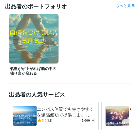
出品者のポートフォリオ
もっと見る
氣壓がが上がれば脳の中の
独り言が変わる
出品者の人気サービス
エンパス体質でも生きやすく
もう
を遠隔氣功で提供します も
で気
う自分を後回しにする生き方
「断
5.0
(12)
5,000
円
5.0
はやめよう！エンパスをギフ
に舐
トへ
ら変