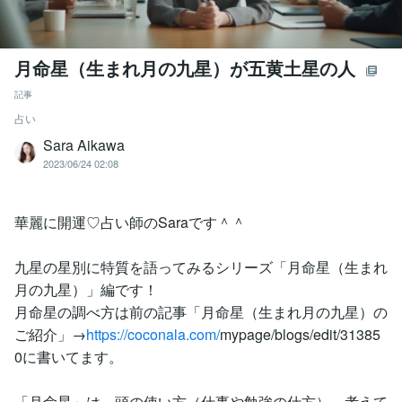
月命星（生まれ月の九星）が五黄土星の人
記事
占い
Sara Aikawa
2023/06/24 02:08
華麗に開運♡占い師のSaraです＾＾
九星の星別に特質を語ってみるシリーズ「月命星（生まれ
月の九星）」編です！
月命星の調べ方は前の記事「月命星（生まれ月の九星）の
ご紹介」→
https://coconala.com/
mypage/blogs/edit/31385
0に書いてます。
「月命星」は、頭の使い方（仕事や勉強の仕方）、考えて