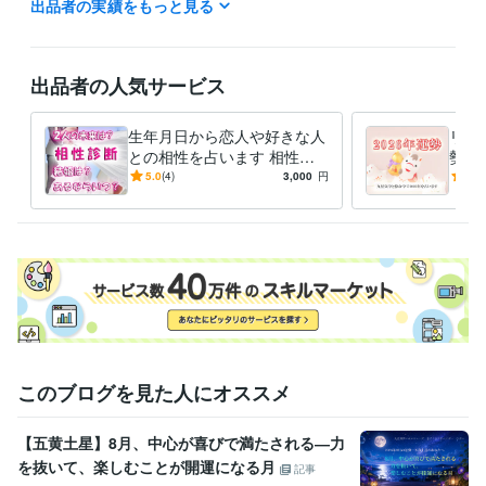
出品者の実績をもっと見る
風水アドバイザー
取得年 : 2021年
その他ツール
占い（九星気学、算命学、風水）:16年
出品者の人気サービス
得意分野
占い
総合鑑定
相性診断
吉方位及び吉方位取りのご紹介
生年月日から恋人や好きな人
リピ
占い
性格診断
仕事運
恋愛運
金運
健康運
運勢
相性
結婚
との相性を占います 相性、
勢を
方位
結婚の可能性、現在のお悩み
命学
5.0
(4)
3,000
円
5.0
占い
風水鑑定
引越し鑑定
に対するアドバイスなど
を鑑
引越し
不動産
風水
模様替え
インテリア
占い
このブログを見た人にオススメ
【五黄土星】8月、中心が喜びで満たされる―力
を抜いて、楽しむことが開運になる月
記事