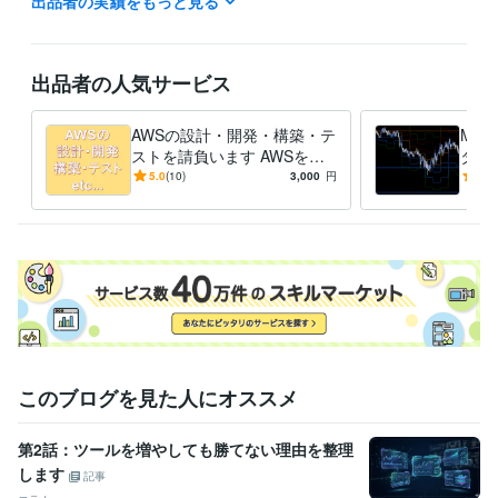
出品者の実績をもっと見る
AWS 認定システムオペレーション (SysOps) アドミニストレーター –
アソシエイト
取得年 : 2023年
AWS 認定ソリューションアーキテクト – プロフェッショナル
取得年
: 2022年
出品者の人気サービス
その他プロジェクトマネジメント系資格
取得年 : 2015年
AWSの設計・開発・構築・テ
MT
プログラミング言語・フレームワーク
ストを請負います AWSをよ
ター
Python:3年
Amazon Web Services:5年
Linux:20年
く知らなくてもOK、ご相談
作権
5.0
(10)
3,000
円
5.0
Windows Server:10年
オンプレミス:10年
shell:3年
Docker:1年
からでもお受けします！
術流
DynamoDB:1年
Aurora:2年
Git:1年
Subversion:1年
ビジネス・クリエイティブツール
Excel:20年
Google スプレッドシート:10年
Google スライド:10年
Google ドキュメント:10年
PowerPoint:20年
Word:20年
Filmora:2年
CapCut:2年
得意分野
動画編集・映像制作
動画撮影・編集
ライティング
AWSの設計・構
このブログを見た人にオススメ
築
インフラの設計・構築
AWS
動画制作
ライティング
システム開発
SNS運用
コミュニケーション
美容
ボディメイク
お酒
オフィスワーク
第2話：ツールを増やしても勝てない理由を整理
します
記事