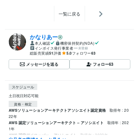
一覧に戻る
かなりあー
本人確認
機密保持契約(NDA)
インボイス発行事業者
未登録
総販売実績
51
評価
5.0
フォロワー
63
メッセージを送る
フォロー
63
スケジュール
土日祝日対応可能
資格・検定
AWSソリューションアーキテクトアソシエイト認定資格
取得年 : 20
22年
AWS 認定ソリューションアーキテクト – アソシエイト
取得年 : 202
1年
AWS 認定デベロッパー – アソシエイト
取得年 : 2023年