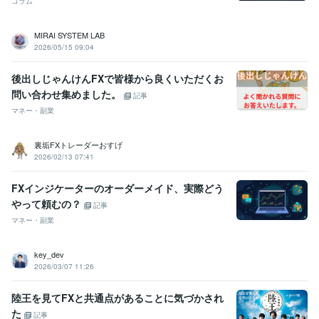
コラム
MIRAI SYSTEM LAB
2026/05/15 09:04
後出しじゃんけんFXで皆様から良くいただくお
問い合わせ集めました。
記事
マネー・副業
裏垢FXトレーダーおすげ
2026/02/13 07:41
FXインジケーターのオーダーメイド、実際どう
やって頼むの？
記事
マネー・副業
key_dev
2026/03/07 11:26
陸王を見てFXと共通点があることに気づかされ
た
記事