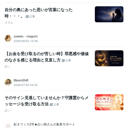
自分の奥にあった思いが言葉になった
時・・・。
記事
コラム
sowelu・megumi
2026/08/02 10:08
【お金を受け取るのが苦しい時】罪悪感や価値
のなさを感じる理由と見直し方
記事
占い
BloomShift
2026/07/30 04:30
そのサイン見逃していませんか？守護霊からメ
ッセージを受け取る方法
記事
占い
虹オフィス2号★占い師さんの集客サポート