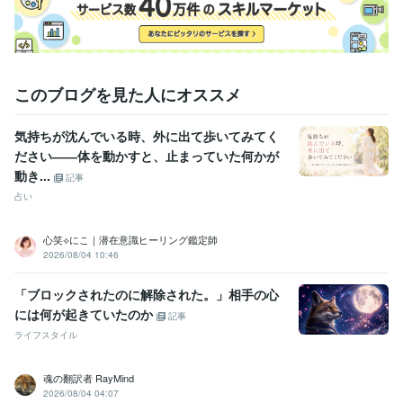
このブログを見た人にオススメ
気持ちが沈んでいる時、外に出て歩いてみてく
ださい――体を動かすと、止まっていた何かが
動き...
記事
占い
心笑⟡にこ｜潜在意識ヒーリング鑑定師
2026/08/04 10:46
「ブロックされたのに解除された。」相手の心
には何が起きていたのか
記事
ライフスタイル
魂の翻訳者 RayMind
2026/08/04 04:07