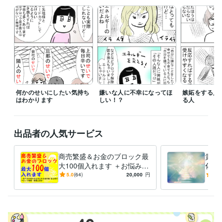
人間関係 恋愛 仕事
何かのせいにしたい気持ち
嫌いな人に不幸になってほ
嫉妬をする人
はわかります
しい！？
る人
出品者の人気サービス
商売繁盛＆お金のブロック最
貴方の
大100個入れます ＋お悩みの
化！
土台！自分軸、自己愛ブロッ
揮、
5.0
(64)
20,000
円
5.0
ク最大20個料金内
動力
し