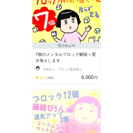
受付休止中
7個のメンタルブロック解除＋置
き換えします
木村きん ブロック置き換え 縁結び
6,000
5.0
円
(680)