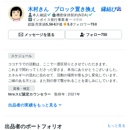
木村きん ブロック置き換え 縁結び
本人確認
機密保持契約(NDA)
インボイス発行事業者
未登録
総販売実績
5,564
評価
5.0
フォロワー
750
メッセージを送る
フォロー
750
スケジュール
ココナラでの活動は、ここで一度区切りとさせていただきます。

これまで関わってくださった皆さま、本当にありがとうございました。

エネルギーの流れに合わせて、活動の場所や形も少し変化しています。
ご縁のある方とは、また別の形で繋がれることを楽しみにしています。
資格・検定
hiroスピ認定カウンセラー
取得年 : 2021年
出品者の実績をもっと見る
ビジネス・クリエイティブツール
CLIP STUDIO PAINT:5年
得意分野
出品者のポートフォリオ
もっと見る
占い
ブロック置き換え
縁結び
エーテルコードカット
ヒーリング