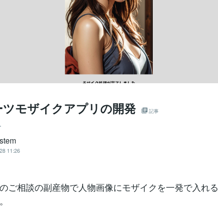
ーツモザイクアプリの開発
記事
ー
stem
28 11:26
のご相談の副産物で人物画像にモザイクを一発で入れ
。