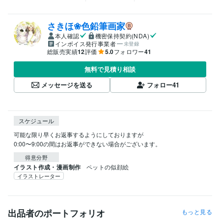
さきほ❀色鉛筆画家
本人確認
機密保持契約(NDA)
インボイス発行事業者
未登録
総販売実績
12
評価
5.0
フォロワー
41
無料で見積り相談
メッセージを送る
フォロー
41
スケジュール
可能な限り早くお返事するようにしておりますが

0:00〜9:00の間はお返事ができない場合がございます。
得意分野
イラスト作成・漫画制作
ペットの似顔絵
イラストレーター
出品者のポートフォリオ
もっと見る