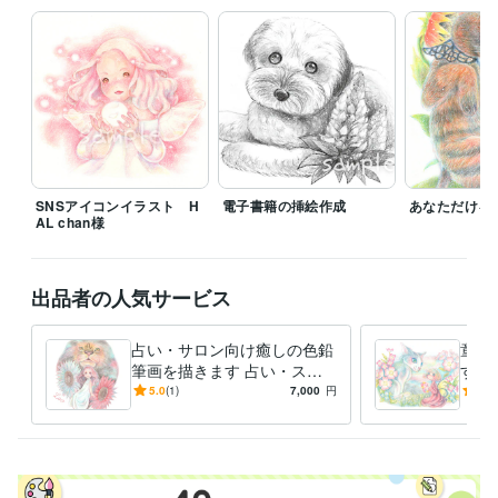
SNSアイコンイラスト H
電子書籍の挿絵作成
あなただけを
AL chan様
出品者の人気サービス
占い・サロン向け癒しの色鉛
童話
筆画を描きます 占い・スピ
す 
リチュアル系の方へ癒しの色
鉛筆
5.0
(1)
7,000
円
5.0
鉛筆画(原画配送可)