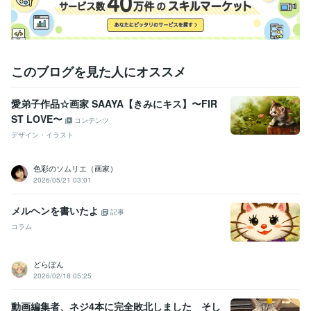
このブログを見た人にオススメ
愛弟子作品☆画家 SAAYA【きみにキス】〜FIR
ST LOVE〜
コンテンツ
デザイン・イラスト
色彩のソムリエ（画家）
2026/05/21 03:01
メルヘンを書いたよ
記事
コラム
どらぽん
2026/02/18 05:25
動画編集者、ネジ4本に完全敗北しました そし