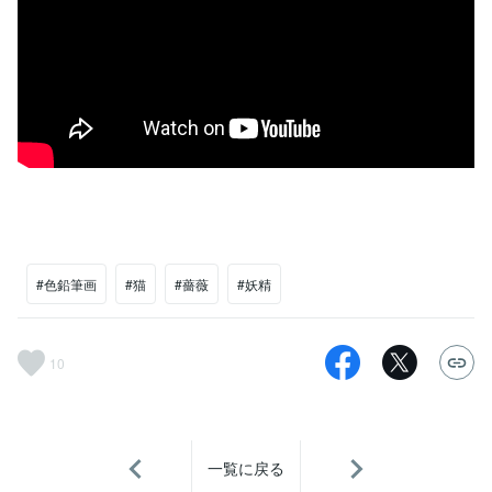
#色鉛筆画
#猫
#薔薇
#妖精
10
一覧に戻る