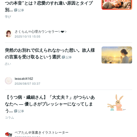
つの本音”とは？恋愛のすれ違い原因とタイプ
別...
記事
学び
さくらん♾️心理カウンセラー✨❤️✨
2025/10/15 15:05
突然のお別れで伝えられなかった想い。故人様
の言葉を受け取るという選択
記事
占い
iwasaki4162
2026/08/07 03:37
【うつ病・繊細さん】「大丈夫？」がつらいあ
なたへ ― 優しさがプレッシャーになってしま
う...
記事
コラム
ベアたん＠落書きイラストレーター