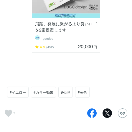
飛躍、発展に繋がるより良いロゴ
を2案提案します
good39
20,000
4.9
円
(452)
#イエロー
#カラー効果
#心理
#黄色
7