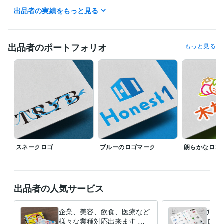
出品者の実績をもっと見る
ビジネス・クリエイティブツール
WordPress:10年
Adobe Photoshop:15年
Adobe Illustrator:15年
Canva:3年
出品者のポートフォリオ
もっと見る
得意分野
デザイン制作
チラシ、ロゴ、パンフレット、ポスター等
不動産
ネイル
教室
エステ
医療
福祉
介護
飲食
美容
バンド
スネークロゴ
ブルーのロゴマーク
朗らかなロゴ
出品者の人気サービス
企業、美容、飲食、医療など
飛躍
様々な業種対応出来ます ク
ロゴ