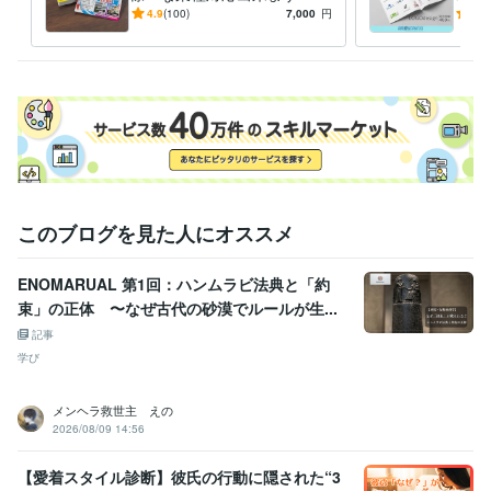
ール、ポップ、シンプルな名
無制
4.9
(100)
7,000
円
4.9
刺＆ショップカードをデザイ
魅力
ン
このブログを見た人にオススメ
ENOMARUAL 第1回：ハンムラビ法典と「約
束」の正体 〜なぜ古代の砂漠でルールが生...
記事
学び
メンヘラ救世主 えの
2026/08/09 14:56
【愛着スタイル診断】彼氏の行動に隠された“3