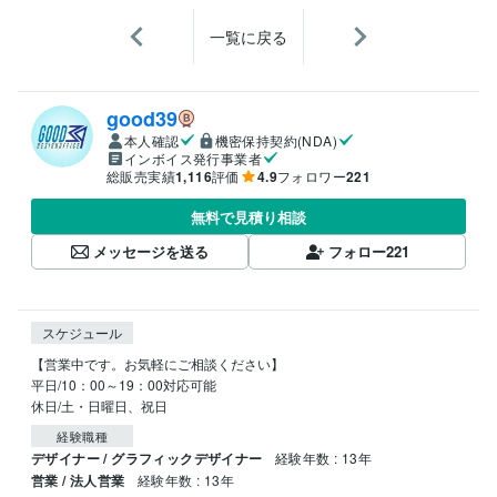
一覧に戻る
good39
本人確認
機密保持契約(NDA)
インボイス発行事業者
総販売実績
1,116
評価
4.9
フォロワー
221
無料で見積り相談
メッセージを送る
フォロー
221
スケジュール
【営業中です。お気軽にご相談ください】

平日/10：00～19：00対応可能

経験職種
デザイナー / グラフィックデザイナー
経験年数 : 13年
営業 / 法人営業
経験年数 : 13年