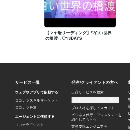
【マヤ暦リーディング】♡白い世界
の橋渡し♡13DAYS