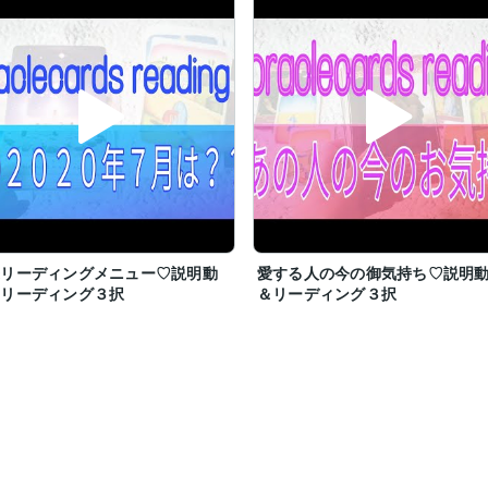
来リーディングメニュー♡説明動
愛する人の今の御気持ち♡説明
＆リーディング３択
＆リーディング３択