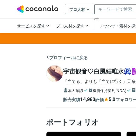
プロフィールに戻る
宇宙観音♡白風結唯水
「当てる」よりも「当てに行く」天命
本人確認
機密保持契約(NDA)
14,983
5.0
販売実績
評価
フォロワ
ポートフォリオ