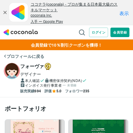
会員登録で10％割引クーポンを獲得！
プロフィールに戻る
フォーヴァ
デザイナー
本人確認
機密保持契約(NDA)
インボイス発行事業者
未登録
販売実績
694
評価
5.0
フォロワー
235
ポートフォリオ