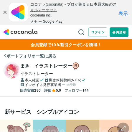
会員登録で10％割引クーポンを獲得！
ポートフォリオ一覧に戻る
まき イラストレーター
イラストレーター
本人確認
機密保持契約(NDA)
インボイス発行事業者
未登録
販売実績
280
評価
5.0
フォロワー
144
新サービス シンプルアイコン