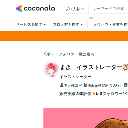
ポートフォリオ一覧に戻る
まき イラストレーター
イラストレーター
本人確認
機密保持契約(NDA)
280
5.0
14
販売実績
評価
フォロワー