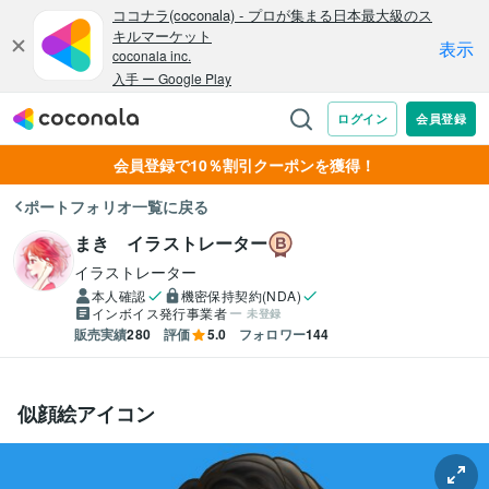
会員登録で10％割引クーポンを獲得！
ポートフォリオ一覧に戻る
まき イラストレーター
イラストレーター
本人確認
機密保持契約(NDA)
インボイス発行事業者
未登録
販売実績
280
評価
5.0
フォロワー
144
似顔絵アイコン