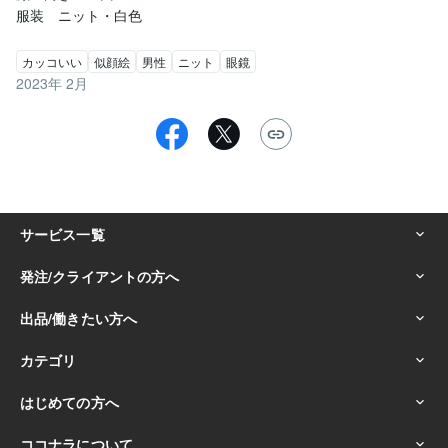
カッコいい
似顔絵
男性
ニット
眼鏡
2023年 2月