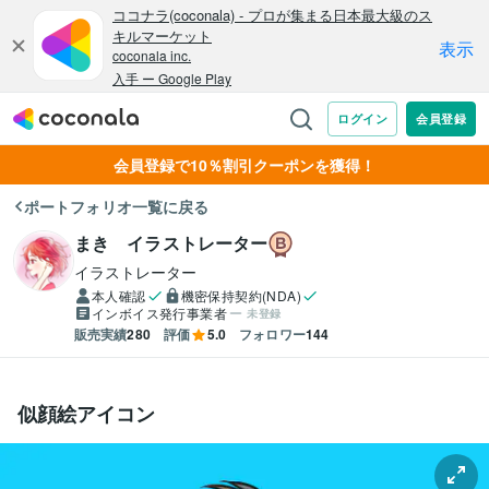
会員登録で10％割引クーポンを獲得！
ポートフォリオ一覧に戻る
まき イラストレーター
イラストレーター
本人確認
機密保持契約(NDA)
インボイス発行事業者
未登録
販売実績
280
評価
5.0
フォロワー
144
似顔絵アイコン