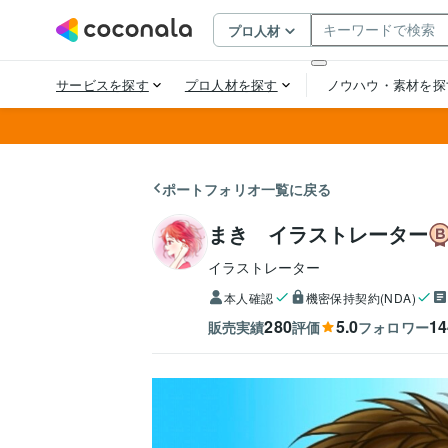
ポートフォリオ一覧に戻る
まき イラストレーター
イラストレーター
本人確認
機密保持契約(NDA)
280
5.0
14
販売実績
評価
フォロワー