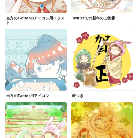
当方のTwitterのアイコン用イラス
Twitterでの新年のご挨拶
ト
当方のTwitter用アイコン
餅つき