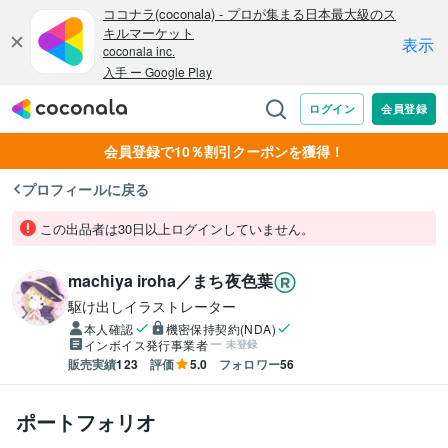
会員登録で10％割引クーポンを獲得！
プロフィールに戻る
この出品者は30日以上ログインしていません。
machiya iroha／まち夜色葉
駆け出しイラストレーター
本人確認
機密保持契約(NDA)
インボイス発行事業者
未登録
販売実績
123
評価
5.0
フォロワー
56
ポートフォリオ