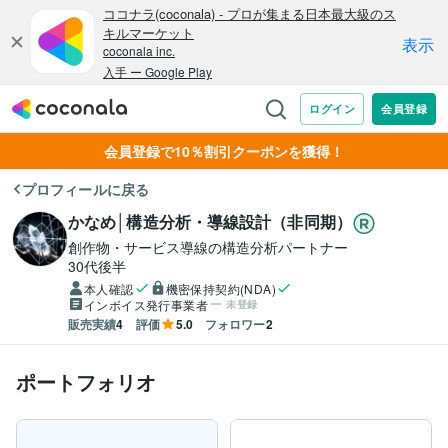
会員登録で10％割引クーポンを獲得！
プロフィールに戻る
かなめ│構造分析・導線設計（非同期）
創作物・サービス導線の構造分析パートナー
30代後半
本人確認
機密保持契約(NDA)
インボイス発行事業者
未登録
販売実績
4
評価
5.0
フォロワー
2
ポートフォリオ