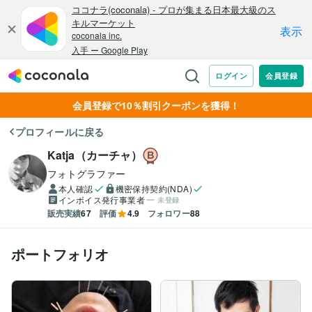
会員登録で10％割引クーポンを獲得！
プロフィールに戻る
Katja（カーチャ）
フォトグラファー
本人確認
機密保持契約(NDA)
インボイス発行事業者
未登録
販売実績
67
評価
4.9
フォロワー
88
ポートフォリオ